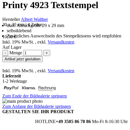
Printy 4923 Textstempel
Hersteller
Albert Walther
30 x 30 mm | 4 Zeilen
max. Abruckgröße 29 x 29 mm
selbstklebend
Zusätzliches Auswechseln des Stempelkissens wird empfohlen
10,50 €
Inkl. 19% MwSt.
,
exkl.
Versandkosten
Auf Lager
Menge
-
+
Artikel jetzt gestalten
Inkl. 19% MwSt.
,
exkl.
Versandkosten
Lieferzeit
1-2 Werktage
Zum Ende der Bildgalerie springen
Zum Anfang der Bildgalerie springen
GESTALTEN SIE IHR PRODUKT
HOTLINE
+49 3585 86 78 86
Mo-Fr 8-16:30 Uhr