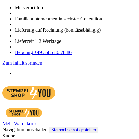
Meister­betrieb
Familien­unter­nehmen in sechster Gene­ration
Lieferung auf Rech­nung
(bonitätsabhängig)
Liefer­zeit
1-2
Werk­tage
Bera­tung +49 3585 86 78 86
Zum Inhalt springen
Mein Warenkorb
Navigation umschalten
Stempel selbst gestalten
Suche