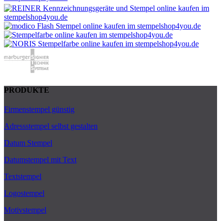
PRODUKTE
Firmenstempel günstig
Adressstempel selbst gestalten
Datum Stempel
Datumstempel mit Text
Textstempel
Logostempel
Motivstempel