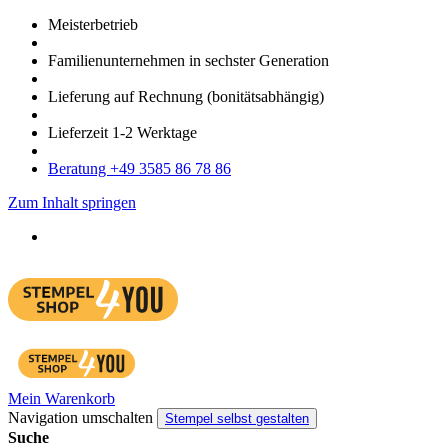
Meister­betrieb
Familien­unter­nehmen in sechster Gene­ration
Lieferung auf Rech­nung
(bonitätsabhängig)
Liefer­zeit
1-2
Werk­tage
Bera­tung +49 3585 86 78 86
Zum Inhalt springen
Mein Warenkorb
Navigation umschalten
Stempel selbst gestalten
Suche