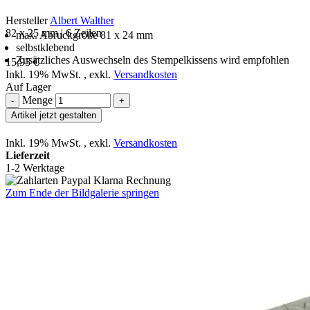
Hersteller
Albert Walther
82 x 25 mm | 6 Zeilen
max. Abruckgröße 81 x 24 mm
selbstklebend
Zusätzliches Auswechseln des Stempelkissens wird empfohlen
15,95 €
Inkl. 19% MwSt.
,
exkl.
Versandkosten
Auf Lager
Menge
-
+
Artikel jetzt gestalten
Inkl. 19% MwSt.
,
exkl.
Versandkosten
Lieferzeit
1-2 Werktage
Zum Ende der Bildgalerie springen