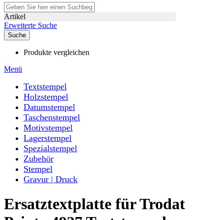
Artikel
Erweiterte Suche
Suche
Produkte vergleichen
Menü
Textstempel
Holzstempel
Datumstempel
Taschenstempel
Motivstempel
Lagerstempel
Spezialstempel
Zubehör
Stempel
Gravur | Druck
Ersatztextplatte für Trodat