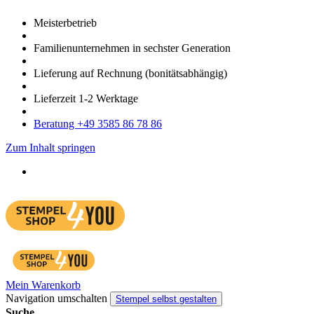
Meister­betrieb
Familien­unter­nehmen in sechster Gene­ration
Lieferung auf Rech­nung
(bonitätsabhängig)
Liefer­zeit
1-2
Werk­tage
Bera­tung +49 3585 86 78 86
Zum Inhalt springen
Mein Warenkorb
Navigation umschalten
Stempel selbst gestalten
Suche