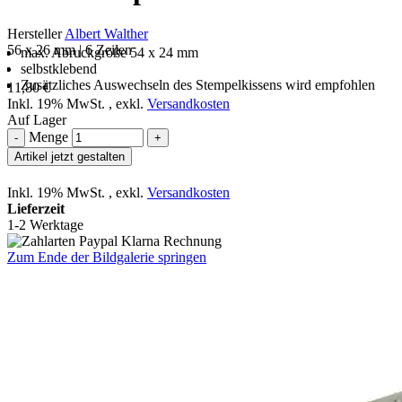
Hersteller
Albert Walther
56 x 26 mm | 6 Zeilen
max. Abruckgröße 54 x 24 mm
selbstklebend
Zusätzliches Auswechseln des Stempelkissens wird empfohlen
11,80 €
Inkl. 19% MwSt.
,
exkl.
Versandkosten
Auf Lager
Menge
-
+
Artikel jetzt gestalten
Inkl. 19% MwSt.
,
exkl.
Versandkosten
Lieferzeit
1-2 Werktage
Zum Ende der Bildgalerie springen