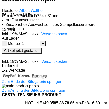
Hersteller
Albert Walther
56 x 33 mm | 6 Zeilen
max Abdruckfläche 54 x 31 mm
mit Datumsausschnitt
Zusätzliches Auswechseln des Stempelkissens wird
empfohlen
13,20 €
Inkl. 19% MwSt.
,
exkl.
Versandkosten
Auf Lager
-
Menge
+
Artikel jetzt gestalten
Inkl. 19% MwSt.
,
exkl.
Versandkosten
Lieferzeit
1-2 Werktage
Zum Ende der Bildgalerie springen
Zum Anfang der Bildgalerie springen
GESTALTEN SIE IHR PRODUKT
HOTLINE
+49 3585 86 78 86
Mo-Fr 8-16:30 Uhr