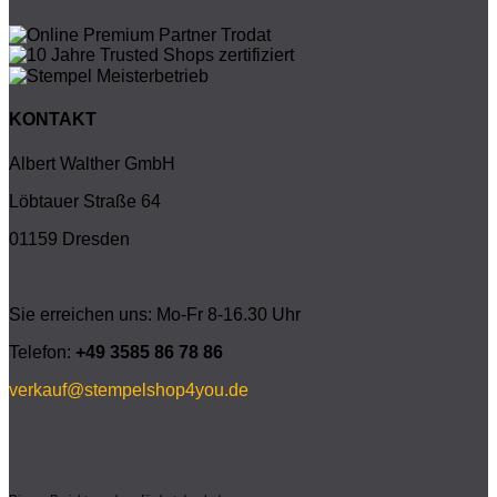
KONTAKT
Albert Walther GmbH
Löbtauer Straße 64
01159 Dresden
Sie erreichen uns: Mo-Fr 8-16.30 Uhr
Telefon:
+49 3585 86 78 86
verkauf@stempelshop4you.de