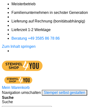
Meister­betrieb
Familien­unter­nehmen in sechster Gene­ration
Lieferung auf Rech­nung
(bonitätsabhängig)
Liefer­zeit
1-2
Werk­tage
Bera­tung +49 3585 86 78 86
Zum Inhalt springen
Mein Warenkorb
Navigation umschalten
Stempel selbst gestalten
Suche
Suche