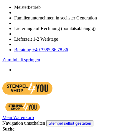
Meister­betrieb
Familien­unter­nehmen in sechster Gene­ration
Lieferung auf Rech­nung
(bonitätsabhängig)
Liefer­zeit
1-2
Werk­tage
Bera­tung +49 3585 86 78 86
Zum Inhalt springen
Mein Warenkorb
Navigation umschalten
Stempel selbst gestalten
Suche