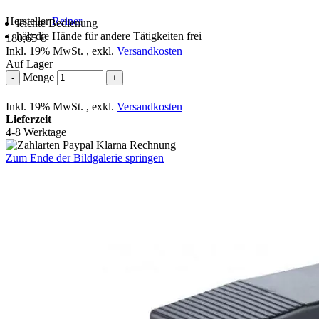
Hersteller
Reiner
leichte Bedienung
hält die Hände für andere Tätigkeiten frei
180,65 €
Inkl. 19% MwSt.
,
exkl.
Versandkosten
Auf Lager
Menge
-
+
Inkl. 19% MwSt.
,
exkl.
Versandkosten
Lieferzeit
4-8 Werktage
Zum Ende der Bildgalerie springen