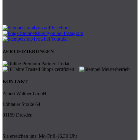
ZERTIFIZIERUNGEN
KONTAKT
Albert Walther GmbH
Löbtauer Straße 64
01159 Dresden
Sie erreichen uns: Mo-Fr 8-16.30 Uhr