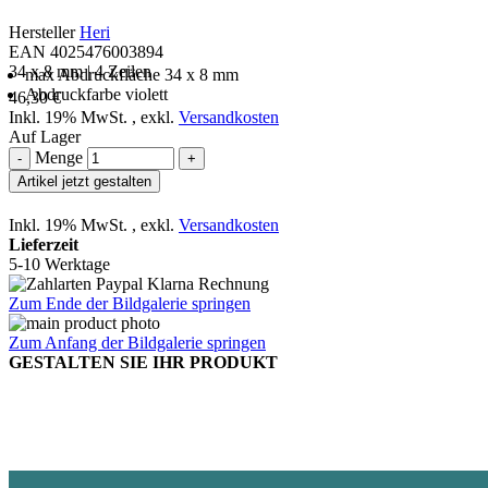
Hersteller
Heri
EAN 4025476003894
34 x 8 mm | 4 Zeilen
max Abdruckfläche 34 x 8 mm
Abdruckfarbe violett
46,30 €
Inkl. 19% MwSt.
,
exkl.
Versandkosten
Auf Lager
Menge
-
+
Artikel jetzt gestalten
Inkl. 19% MwSt.
,
exkl.
Versandkosten
Lieferzeit
5-10 Werktage
Zum Ende der Bildgalerie springen
Zum Anfang der Bildgalerie springen
GESTALTEN SIE IHR PRODUKT