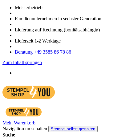
Meister­betrieb
Familien­unter­nehmen in sechster Gene­ration
Lieferung auf Rech­nung
(bonitätsabhängig)
Liefer­zeit
1-2
Werk­tage
Bera­tung +49 3585 86 78 86
Zum Inhalt springen
Mein Warenkorb
Navigation umschalten
Stempel selbst gestalten
Suche