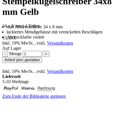
Stempelkugelschreiber 34x8
mm Gelb
34 x 8 mm | 4 Zeilen
max Abdruckfläche 34 x 8 mm
lackiertes Metallgehäuse mit vernickelten Beschlägen
Abdruckfarbe violett
33,35 €
Inkl. 19% MwSt.
,
exkl.
Versandkosten
Auf Lager
Menge
-
+
Artikel jetzt gestalten
Inkl. 19% MwSt.
,
exkl.
Versandkosten
Lieferzeit
5-10 Werktage
Zum Ende der Bildgalerie springen