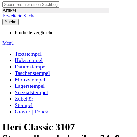
Artikel
Erweiterte Suche
Suche
Produkte vergleichen
Menü
Textstempel
Holzstempel
Datumstempel
Taschenstempel
Motivstempel
Lagerstempel
Spezialstempel
Zubehör
Stempel
Gravur | Druck
Heri Classic 3107