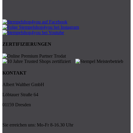
ZERTIFIZIERUNGEN
KONTAKT
Albert Walther GmbH
Löbtauer Straße 64
01159 Dresden
Sie erreichen uns: Mo-Fr 8-16.30 Uhr