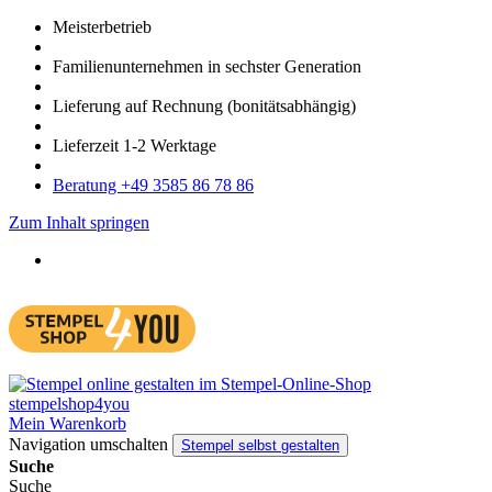
Meister­betrieb
Familien­unter­nehmen in sechster Gene­ration
Lieferung auf Rech­nung
(bonitätsabhängig)
Liefer­zeit
1-2
Werk­tage
Bera­tung +49 3585 86 78 86
Zum Inhalt springen
Mein Warenkorb
Navigation umschalten
Stempel selbst gestalten
Suche
Suche