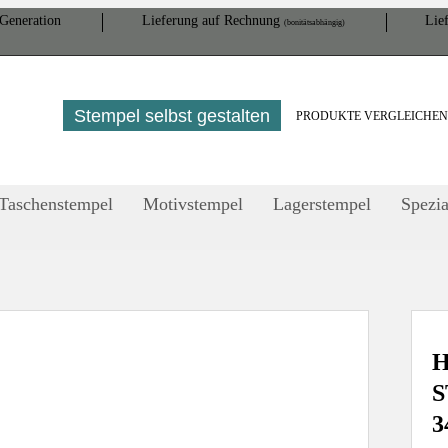
Gene­ration
Lieferung auf Rech­nung
Lief
(bonitätsabhängig)
Stempel selbst gestalten
PRODUKTE VERGLEICHE
Taschenstempel
Motivstempel
Lagerstempel
Spezia
H
3