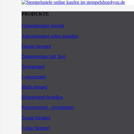
PRODUKTE
Firmenstempel günstig
Adressstempel selbst gestalten
Datum Stempel
Datumstempel mit Text
Textstempel
Logostempel
Motivstempel
Holzstempel bestellen
Praxisstempel - Arztstempel
Trodat Stempel
Colop Stempel