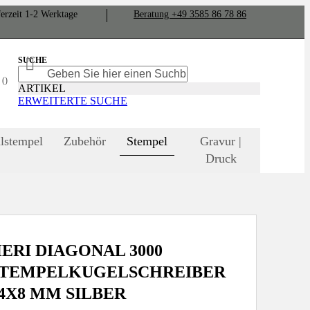
er­zeit
1-2
Werk­tage
Bera­tung +49 3585 86 78 86
SUCHE
SUCHE
SUCHE
N
ARTIKEL
ERWEITERTE SUCHE
lstempel
Zubehör
Stempel
Gravur |
Druck
ERI DIAGONAL 3000
STEMPELKUGELSCHREIBER
4X8 MM SILBER