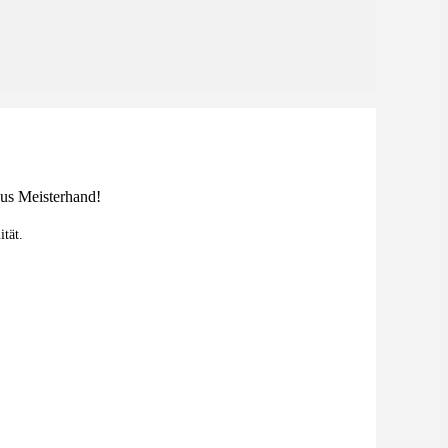
ität.