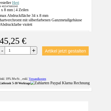
rsteller
Heri
 4025476001043
 x 8 mm | 4 Zeilen
max Abdruckfläche 34 x 8 mm
hartverchromt mit silberfarbenen Ganzmetallgehäuse
Abdruckfarbe violett
45,25 €
+
-
Artikel jetzt gestalten
Inkl. 19% MwSt.
,
exkl.
Versandkosten
Lieferzeit
5-10 Werktage