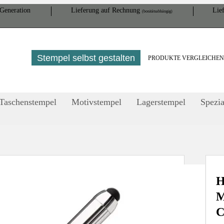
Gene­ration
Lieferung auf Rech­nung
Lief
(bonitätsabhängig)
Stempel selbst gestalten
PRODUKTE VERGLEICHE
Taschenstempel
Motivstempel
Lagerstempel
Spezia
H
M