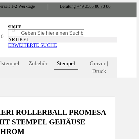
er­zeit
1-2
Werk­tage
Bera­tung +49 3585 86 78 86
SUCHE
SUCHE
SUCHE
N
ARTIKEL
ERWEITERTE SUCHE
lstempel
Zubehör
Stempel
Gravur |
Druck
ERI ROLLERBALL PROMESA
IT STEMPEL GEHÄUSE
CHROM