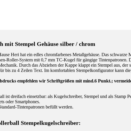
h mit Stempel Gehäuse silber / chrom
se Heri hat ein edles chromfarbenes Metallgehäuse. Das schwarze Mitt
ronen-Roller-System mit 0,7 mm TC-Kugel für gängige Tintenpatronen. Da
s-Mechanik. Durch das Abziehen der Kappe klappt ein Stempel aus, der sof
ür bis zu 4 Zeilen Text. Im komfortablen Stempelkonfigurator kann die 
bdrucks empfehlen wir Schriftgrößen mit mind.6 Punkt.; vermeiden 
 ist dreifach einsetzbar: als Kugelschreiber, Stempel und als Stamp 
ets oder Smartphones.
tandard-Tintenpatronen befüllt werden.
lerball Stempelkugelschreiber: