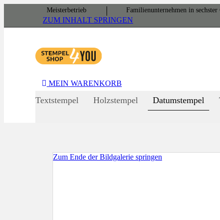
Meister­betrieb
Familien­unter­nehmen in sechster 
ZUM INHALT SPRINGEN
MEIN WARENKORB
Textstempel
Holzstempel
Datumstempel
Zum Ende der Bildgalerie springen