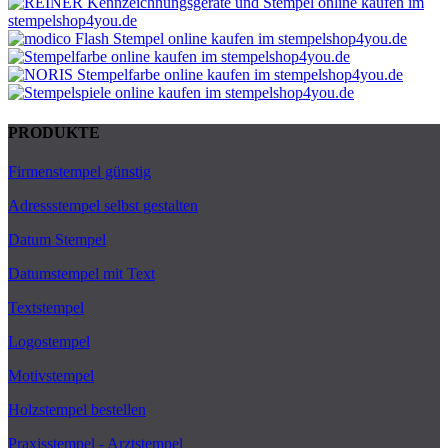
PRODUKTE
Firmenstempel günstig
Adressstempel selbst gestalten
Datum Stempel
Datumstempel mit Text
Textstempel
Logostempel
Motivstempel
Holzstempel bestellen
Praxisstempel - Arztstempel