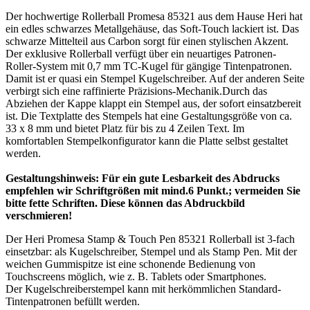
Der hochwertige Rollerball Promesa 85321 aus dem Hause Heri hat
ein edles schwarzes Metallgehäuse, das Soft-Touch lackiert ist. Das
schwarze Mittelteil aus Carbon sorgt für einen stylischen Akzent.
Der exklusive Rollerball verfügt über ein neuartiges Patronen-
Roller-System mit 0,7 mm TC-Kugel für gängige Tintenpatronen.
Damit ist er quasi ein Stempel Kugelschreiber. Auf der anderen Seite
verbirgt sich eine raffinierte Präzisions-Mechanik.Durch das
Abziehen der Kappe klappt ein Stempel aus, der sofort einsatzbereit
ist. Die Textplatte des Stempels hat eine Gestaltungsgröße von ca.
33 x 8 mm und bietet Platz für bis zu 4 Zeilen Text. Im
komfortablen Stempelkonfigurator kann die Platte selbst gestaltet
werden.
Gestaltungshinweis: Für ein gute Lesbarkeit des Abdrucks
empfehlen wir Schriftgrößen mit mind.6 Punkt.; vermeiden Sie
bitte fette Schriften. Diese können das Abdruckbild
verschmieren!
Der Heri Promesa Stamp & Touch Pen 85321 Rollerball ist 3-fach
einsetzbar: als Kugelschreiber, Stempel und als Stamp Pen. Mit der
weichen Gummispitze ist eine schonende Bedienung von
Touchscreens möglich, wie z. B. Tablets oder Smartphones.
Der Kugelschreiberstempel kann mit herkömmlichen Standard-
Tintenpatronen befüllt werden.