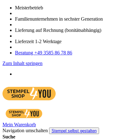
Meister­betrieb
Familien­unter­nehmen in sechster Gene­ration
Lieferung auf Rech­nung
(bonitätsabhängig)
Liefer­zeit
1-2
Werk­tage
Bera­tung +49 3585 86 78 86
Zum Inhalt springen
Mein Warenkorb
Navigation umschalten
Stempel selbst gestalten
Suche