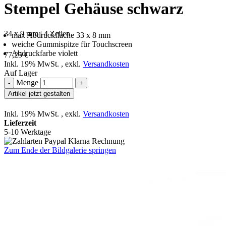
Stempel Gehäuse schwarz
34 x 9 mm | 4 Zeilen
max Abdruckfläche 33 x 8 mm
weiche Gummispitze für Touchscreen
Abdruckfarbe violett
77,25 €
Inkl. 19% MwSt.
,
exkl.
Versandkosten
Auf Lager
Menge
-
+
Artikel jetzt gestalten
Inkl. 19% MwSt.
,
exkl.
Versandkosten
Lieferzeit
5-10 Werktage
Zum Ende der Bildgalerie springen