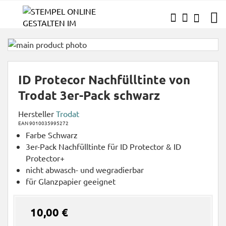
ZUM
MEIN WA
SUCHE
INHALT
SPRINGEN
Zum
Ende
Zum
der
Anfang
ID Protecor Nachfülltinte von
Bildgalerie
der
springen
Bildgalerie
Trodat 3er-Pack schwarz
springen
Hersteller
Trodat
EAN 9010035995272
Farbe Schwarz
3er-Pack Nachfülltinte für ID Protector & ID
Protector+
nicht abwasch- und wegradierbar
für Glanzpapier geeignet
10,00 €