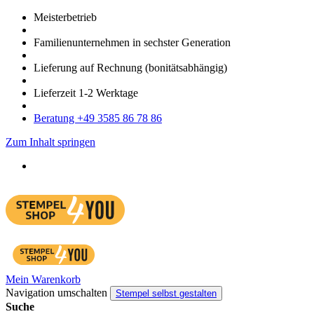
Meister­betrieb
Familien­unter­nehmen in sechster Gene­ration
Lieferung auf Rech­nung
(bonitätsabhängig)
Liefer­zeit
1-2
Werk­tage
Bera­tung +49 3585 86 78 86
Zum Inhalt springen
Mein Warenkorb
Navigation umschalten
Stempel selbst gestalten
Suche