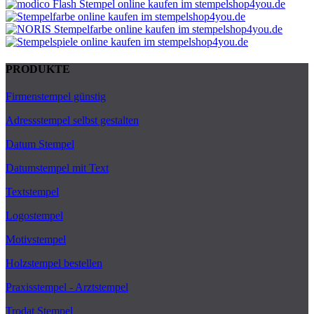
PRODUKTE
Firmenstempel günstig
Adressstempel selbst gestalten
Datum Stempel
Datumstempel mit Text
Textstempel
Logostempel
Motivstempel
Holzstempel bestellen
Praxisstempel - Arztstempel
Trodat Stempel