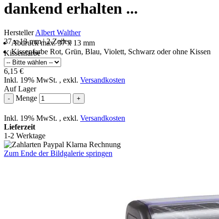
dankend erhalten ...
Hersteller
Albert Walther
37 x 13 mm | 2 Zeilen
Abdruck max. 37 x 13 mm
Kissenfarbe Rot, Grün, Blau, Violett, Schwarz oder ohne Kissen
Kissenfarbe
6,15 €
Inkl. 19% MwSt.
,
exkl.
Versandkosten
Auf Lager
Menge
-
+
Inkl. 19% MwSt.
,
exkl.
Versandkosten
Lieferzeit
1-2 Werktage
Zum Ende der Bildgalerie springen