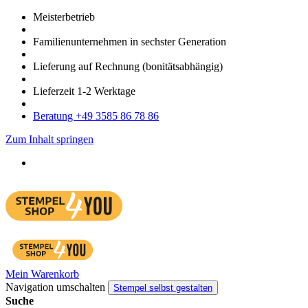
Meister­betrieb
Familien­unter­nehmen in sechster Gene­ration
Lieferung auf Rech­nung
(bonitätsabhängig)
Liefer­zeit
1-2
Werk­tage
Bera­tung +49 3585 86 78 86
Zum Inhalt springen
Mein Warenkorb
Navigation umschalten
Stempel selbst gestalten
Suche