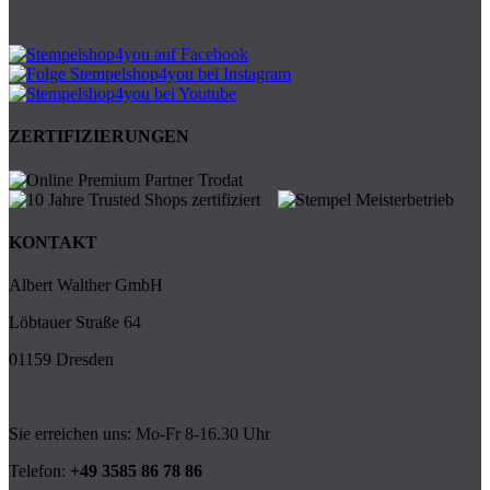
ZERTIFIZIERUNGEN
KONTAKT
Albert Walther GmbH
Löbtauer Straße 64
01159 Dresden
Sie erreichen uns: Mo-Fr 8-16.30 Uhr
Telefon:
+49 3585 86 78 86