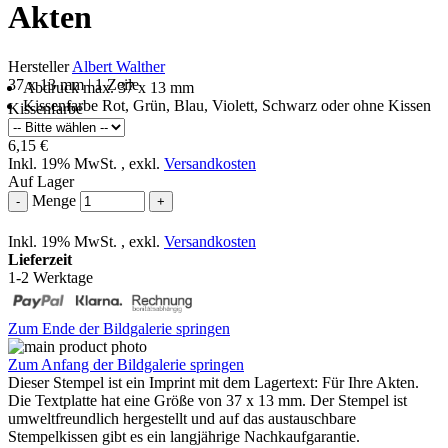
Akten
Hersteller
Albert Walther
37 x 13 mm | 1 Zeile
Abdruck max. 37 x 13 mm
Kissenfarbe Rot, Grün, Blau, Violett, Schwarz oder ohne Kissen
Kissenfarbe
6,15 €
Inkl. 19% MwSt.
,
exkl.
Versandkosten
Auf Lager
Menge
-
+
Inkl. 19% MwSt.
,
exkl.
Versandkosten
Lieferzeit
1-2 Werktage
Zum Ende der Bildgalerie springen
Zum Anfang der Bildgalerie springen
Dieser Stempel ist ein Imprint mit dem Lagertext: Für Ihre Akten.
Die Textplatte hat eine Größe von 37 x 13 mm. Der Stempel ist
umweltfreundlich hergestellt und auf das austauschbare
Stempelkissen gibt es ein langjährige Nachkaufgarantie.