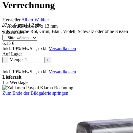
Verrechnung
Hersteller
Albert Walther
37 x 13 mm | 1 Zeile
Abdruck max. 37 x 13 mm
Kissenfarbe Rot, Grün, Blau, Violett, Schwarz oder ohne Kissen
Kissenfarbe
6,15 €
Inkl. 19% MwSt.
,
exkl.
Versandkosten
Auf Lager
Menge
-
+
Inkl. 19% MwSt.
,
exkl.
Versandkosten
Lieferzeit
1-2 Werktage
Zum Ende der Bildgalerie springen