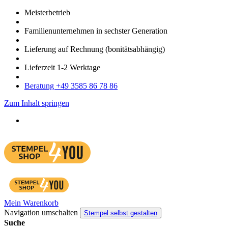
Meister­betrieb
Familien­unter­nehmen in sechster Gene­ration
Lieferung auf Rech­nung
(bonitätsabhängig)
Liefer­zeit
1-2
Werk­tage
Bera­tung +49 3585 86 78 86
Zum Inhalt springen
Mein Warenkorb
Navigation umschalten
Stempel selbst gestalten
Suche