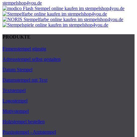
PRODUKTE
Firmenstempel günstig
Adressstempel selbst gestalten
Datum Stempel
Datumstempel mit Text
Textstempel
Logostempel
Motivstempel
Holzstempel bestellen
Praxisstempel - Arztstempel