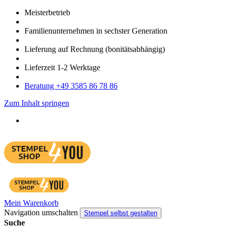
Meister­betrieb
Familien­unter­nehmen in sechster Gene­ration
Lieferung auf Rech­nung
(bonitätsabhängig)
Liefer­zeit
1-2
Werk­tage
Bera­tung +49 3585 86 78 86
Zum Inhalt springen
Mein Warenkorb
Navigation umschalten
Stempel selbst gestalten
Suche