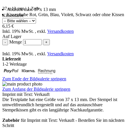
37 x 13 mm | 1 Zeile
Abdruck max. 37 x 13 mm
Kissenfarbe Rot, Grün, Blau, Violett, Schwarz oder ohne Kissen
Kissenfarbe
6,15 €
Inkl. 19% MwSt.
,
exkl.
Versandkosten
Auf Lager
Menge
-
+
Inkl. 19% MwSt.
,
exkl.
Versandkosten
Lieferzeit
1-2 Werktage
Zum Ende der Bildgalerie springen
Zum Anfang der Bildgalerie springen
Imprint mit Text: Verkauft
Die Textplatte hat eine Größe von 37 x 13 mm. Der Stempel ist
umweltfreundlich hergestellt und auf das austauschbare
Stempelkissen gibt es ein langjährige Nachkaufgarantie.
Zubehör
für Imprint mit Text: Verkauft - Bestellen Sie im nächsten
Schritt