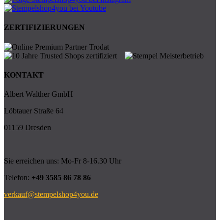
ZERTIFIZIERUNGEN
KONTAKT
Albert Walther GmbH
Löbtauer Straße 64
01159 Dresden
Sie erreichen uns: Mo-Fr 8-16.30 Uhr
Telefon:
+49 3585 86 78 86
verkauf@stempelshop4you.de