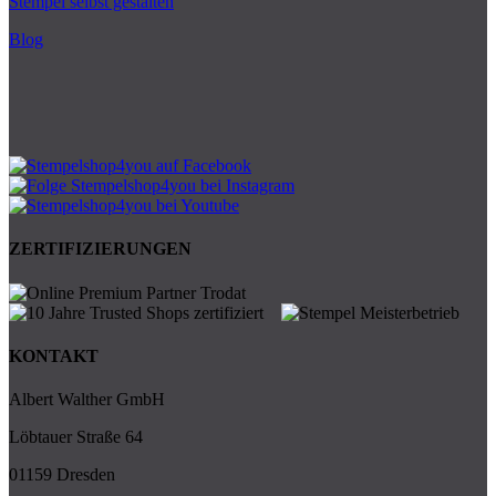
Stempel selbst gestalten
Blog
ZERTIFIZIERUNGEN
KONTAKT
Albert Walther GmbH
Löbtauer Straße 64
01159 Dresden