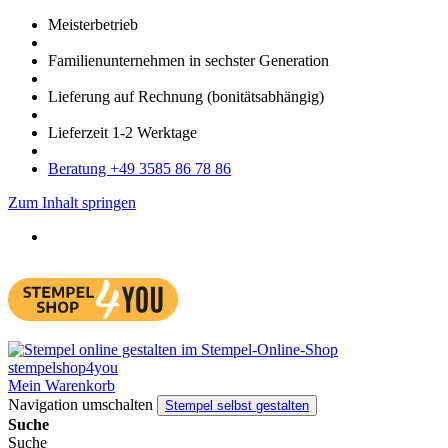
Meister­betrieb
Familien­unter­nehmen in sechster Gene­ration
Lieferung auf Rech­nung
(bonitätsabhängig)
Liefer­zeit
1-2
Werk­tage
Bera­tung +49 3585 86 78 86
Zum Inhalt springen
Mein Warenkorb
Navigation umschalten
Stempel selbst gestalten
Suche
Suche