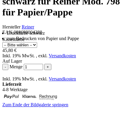
schwarz für Reiner Mod. 798
für Papier/Pappe
Hersteller
Reiner
EAN 088698004388
Druckfarbe schwarz
zum Bedrucken von Papier und Pappe
Kissenfarbe
45,80 €
Inkl. 19% MwSt.
,
exkl.
Versandkosten
Auf Lager
Menge
-
+
Inkl. 19% MwSt.
,
exkl.
Versandkosten
Lieferzeit
4-8 Werktage
Zum Ende der Bildgalerie springen