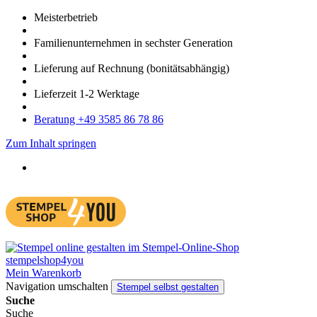
Meister­betrieb
Familien­unter­nehmen in sechster Gene­ration
Lieferung auf Rech­nung
(bonitätsabhängig)
Liefer­zeit
1-2
Werk­tage
Bera­tung +49 3585 86 78 86
Zum Inhalt springen
Mein Warenkorb
Navigation umschalten
Stempel selbst gestalten
Suche
Suche