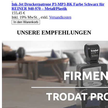
Ink-Jet Druckerpatrone P3-MP3-BK Farbe Schwarz für
REINER 940-970 – Metall/Plastik
155,45 €
Inkl. 19% MwSt.
,
exkl.
Versandkosten
In den Warenkorb
UNSERE EMPFEHLUNGEN