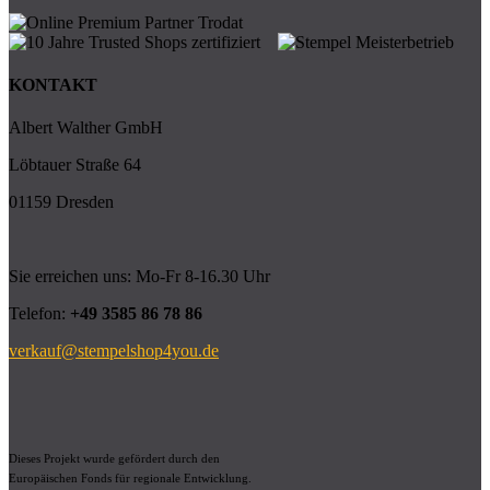
KONTAKT
Albert Walther GmbH
Löbtauer Straße 64
01159 Dresden
Sie erreichen uns: Mo-Fr 8-16.30 Uhr
Telefon:
+49 3585 86 78 86
verkauf@stempelshop4you.de
Dieses Projekt wurde gefördert durch den
Europäischen Fonds für regionale Entwicklung.