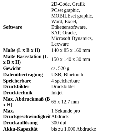
2D-Code, Grafik
PCset graphic,
MOBILEset graphic,
Word, Excel,
Software
Etikettensoftware,
SAP, Oracle,
Microsoft Dynamics,
Lexware
Maße (L x B x H)
140 x 85 x 160 mm
Maße Basisstation (L
150 x 140 x 30 mm
x B x H)
Gewicht
ca. 520 g
Datenübertragung
USB, Bluetooth
Speicherbare
4 speicherbare
Druckbilder
Druckbilder
Drucktechnik
Inkjet
Max. Abdruckmaß (B
65 x 12,7 mm
x H)
Max.
1 Sekunde pro
Druckgeschwindigkeit
Abdruck
Druckauflösung
300 dpi
Akku-Kapazität
bis zu 1.000 Abdrucke