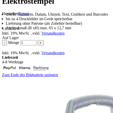
Elektrostempel
Hersteller
Reiner
druckt Nummern, Datum, Uhrzeit, Text, Grafiken und Barcodes
bis zu 4 Druckbilder im Gerät speicherbar
Lieferung ohne Patrone (als Zubehör bestellbar)
Abdruckmaß (B xH) max. 65 x 12,7 mm
1.618,30 €
Inkl. 19% MwSt.
,
exkl.
Versandkosten
Auf Lager
Menge
-
+
Inkl. 19% MwSt.
,
exkl.
Versandkosten
Lieferzeit
4-8 Werktage
Zum Ende der Bildgalerie springen