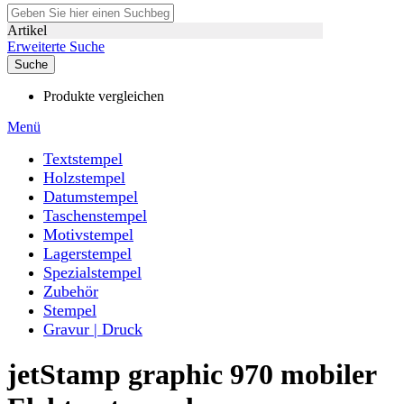
Artikel
Erweiterte Suche
Suche
Produkte vergleichen
Menü
Textstempel
Holzstempel
Datumstempel
Taschenstempel
Motivstempel
Lagerstempel
Spezialstempel
Zubehör
Stempel
Gravur | Druck
jetStamp graphic 970 mobiler