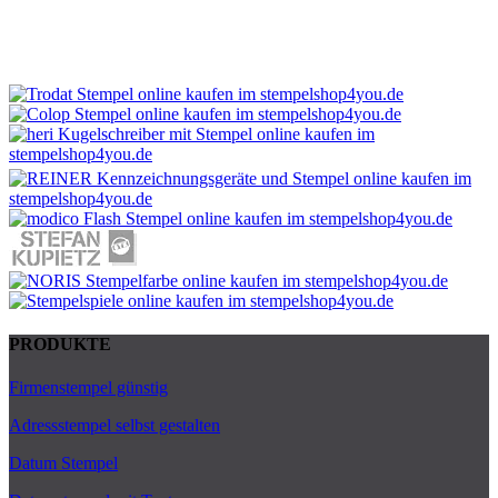
PRODUKTE
Firmenstempel günstig
Adressstempel selbst gestalten
Datum Stempel