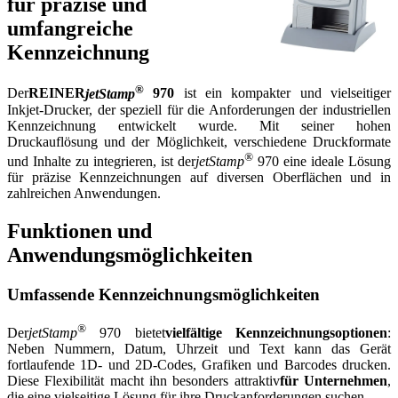
für präzise und
umfangreiche
Kennzeichnung
®
Der
REINER
jetStamp
970
ist ein kompakter und vielseitiger
Inkjet-Drucker, der speziell für die Anforderungen der industriellen
Kennzeichnung entwickelt wurde. Mit seiner hohen
Druckauflösung und der Möglichkeit, verschiedene Druckformate
®
und Inhalte zu integrieren, ist der
jetStamp
970 eine ideale Lösung
für präzise Kennzeichnungen auf diversen Oberflächen und in
zahlreichen Anwendungen.
Funktionen und
Anwendungsmöglichkeiten
Umfassende Kennzeichnungsmöglichkeiten
®
Der
jetStamp
970 bietet
vielfältige Kennzeichnungsoptionen
:
Neben Nummern, Datum, Uhrzeit und Text kann das Gerät
fortlaufende 1D- und 2D-Codes, Grafiken und Barcodes drucken.
Diese Flexibilität macht ihn besonders attraktiv
für Unternehmen
,
die eine vielseitige Lösung für ihre Druckanforderungen suchen.