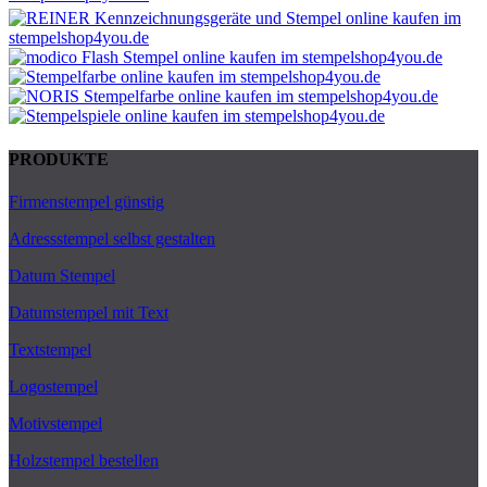
PRODUKTE
Firmenstempel günstig
Adressstempel selbst gestalten
Datum Stempel
Datumstempel mit Text
Textstempel
Logostempel
Motivstempel
Holzstempel bestellen