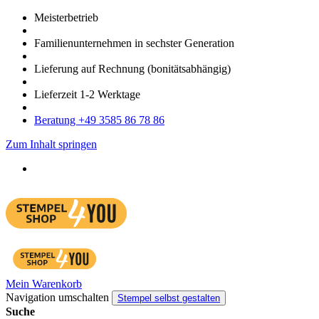
Meister­betrieb
Familien­unter­nehmen in sechster Gene­ration
Lieferung auf Rech­nung
(bonitätsabhängig)
Liefer­zeit
1-2
Werk­tage
Bera­tung +49 3585 86 78 86
Zum Inhalt springen
Mein Warenkorb
Navigation umschalten
Stempel selbst gestalten
Suche