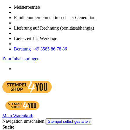
Meister­betrieb
Familien­unter­nehmen in sechster Gene­ration
Lieferung auf Rech­nung
(bonitätsabhängig)
Liefer­zeit
1-2
Werk­tage
Bera­tung +49 3585 86 78 86
Zum Inhalt springen
Mein Warenkorb
Navigation umschalten
Stempel selbst gestalten
Suche