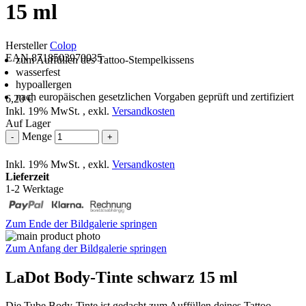
15 ml
Hersteller
Colop
EAN 8718503970035
zum Auffüllen des Tattoo-Stempelkissens
wasserfest
hypoallergen
nach europäischen gesetzlichen Vorgaben geprüft und zertifiziert
6,20 €
Inkl. 19% MwSt.
,
exkl.
Versandkosten
Auf Lager
Menge
-
+
Inkl. 19% MwSt.
,
exkl.
Versandkosten
Lieferzeit
1-2 Werktage
Zum Ende der Bildgalerie springen
Zum Anfang der Bildgalerie springen
LaDot Body-Tinte schwarz 15 ml
Die Tube Body-Tinte ist gedacht zum Auffüllen deines Tattoo-