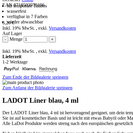
EAN 8718503970196
für temporäre Tattoos
wasserfest
verfügbar in 7 Farben
wieder abwaschbar
6,20 €
Inkl. 19% MwSt.
,
exkl.
Versandkosten
Auf Lager
Menge
-
+
Inkl. 19% MwSt.
,
exkl.
Versandkosten
Lieferzeit
1-2 Werktage
Zum Ende der Bildgalerie springen
Zum Anfang der Bildgalerie springen
LADOT Liner blau, 4 ml
Der LADOT Liner blau, 4 ml ist hervorragend geeignet, um dein tempo
Sie ist auf kosmetischer Basis und ist leicht mit etwas Babyöl oder 
Alle LaDot Produkte werden streng nach den europäischen gesetzlich