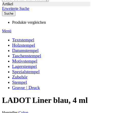
Artikel
Erweiterte Suche
Suche
Produkte vergleichen
Menü
Textstempel
Holzstempel
Datumstempel
Taschenstempel
Motivstempel
Lagerstempel
Spezialstempel
Zubehör
Stempel
Gravur | Druck
LADOT Liner blau, 4 ml
Hersteller
Colop