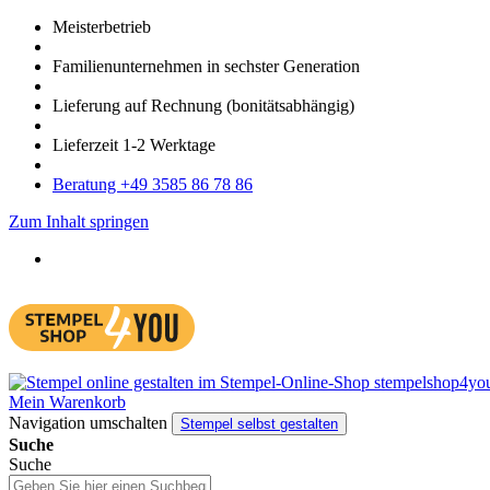
Meister­betrieb
Familien­unter­nehmen in sechster Gene­ration
Lieferung auf Rech­nung
(bonitätsabhängig)
Liefer­zeit
1-2
Werk­tage
Bera­tung +49 3585 86 78 86
Zum Inhalt springen
Mein Warenkorb
Navigation umschalten
Stempel selbst gestalten
Suche
Suche