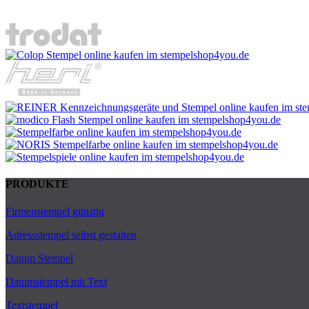
PRODUKTE
Firmenstempel günstig
Adressstempel selbst gestalten
Datum Stempel
Datumstempel mit Text
Textstempel