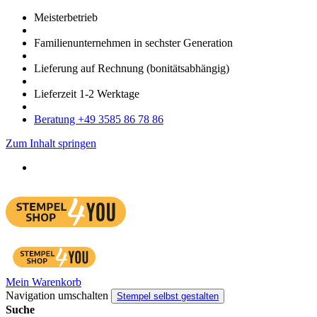
Meister­betrieb
Familien­unter­nehmen in sechster Gene­ration
Lieferung auf Rech­nung
(bonitätsabhängig)
Liefer­zeit
1-2
Werk­tage
Bera­tung +49 3585 86 78 86
Zum Inhalt springen
Mein Warenkorb
Navigation umschalten
Stempel selbst gestalten
Suche