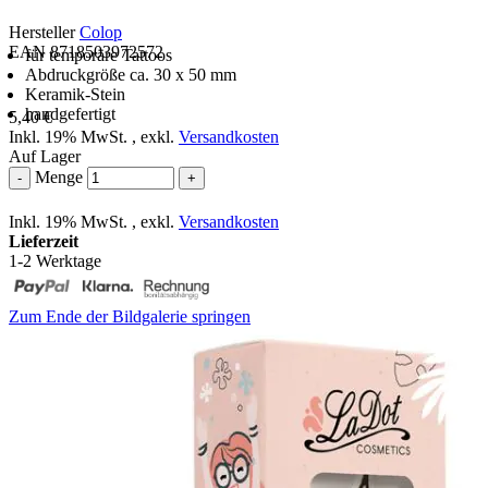
Hersteller
Colop
EAN 8718503972572
für temporäre Tattoos
Abdruckgröße ca. 30 x 50 mm
Keramik-Stein
handgefertigt
5,40 €
Inkl. 19% MwSt.
,
exkl.
Versandkosten
Auf Lager
Menge
-
+
Inkl. 19% MwSt.
,
exkl.
Versandkosten
Lieferzeit
1-2 Werktage
Zum Ende der Bildgalerie springen