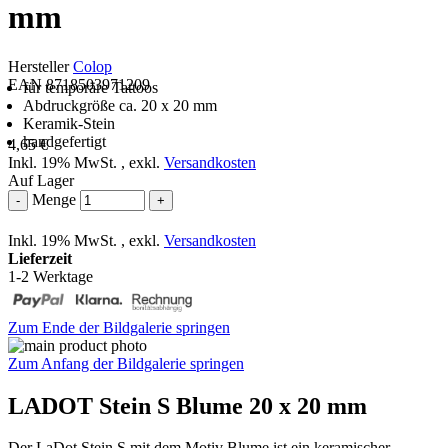
mm
Hersteller
Colop
EAN 8718503971209
für temporäre Tattoos
Abdruckgröße ca. 20 x 20 mm
Keramik-Stein
handgefertigt
4,65 €
Inkl. 19% MwSt.
,
exkl.
Versandkosten
Auf Lager
Menge
-
+
Inkl. 19% MwSt.
,
exkl.
Versandkosten
Lieferzeit
1-2 Werktage
Zum Ende der Bildgalerie springen
Zum Anfang der Bildgalerie springen
LADOT Stein S Blume 20 x 20 mm
Der LaDot Stein S mit dem Motiv Blume ist ein keramischer