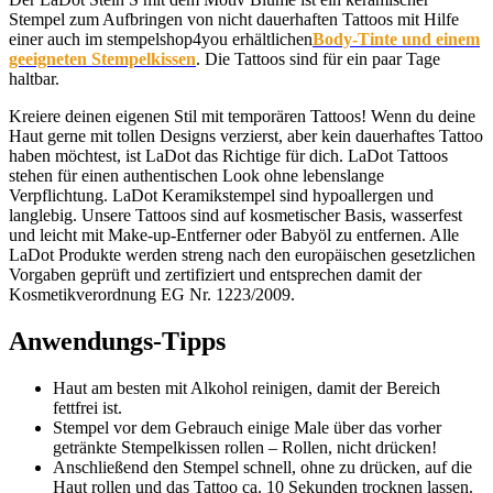
Stempel zum Aufbringen von nicht dauerhaften Tattoos mit Hilfe
einer auch im stempelshop4you erhältlichen
Body-Tinte und einem
geeigneten Stempelkissen
. Die Tattoos sind für ein paar Tage
haltbar.
Kreiere deinen eigenen Stil mit temporären Tattoos! Wenn du deine
Haut gerne mit tollen Designs verzierst, aber kein dauerhaftes Tattoo
haben möchtest, ist LaDot das Richtige für dich. LaDot Tattoos
stehen für einen authentischen Look ohne lebenslange
Verpflichtung. LaDot Keramikstempel sind hypoallergen und
langlebig. Unsere Tattoos sind auf kosmetischer Basis, wasserfest
und leicht mit Make-up-Entferner oder Babyöl zu entfernen. Alle
LaDot Produkte werden streng nach den europäischen gesetzlichen
Vorgaben geprüft und zertifiziert und entsprechen damit der
Kosmetikverordnung EG Nr. 1223/2009.
Anwendungs-Tipps
Haut am besten mit Alkohol reinigen, damit der Bereich
fettfrei ist.
Stempel vor dem Gebrauch einige Male über das vorher
getränkte Stempelkissen rollen – Rollen, nicht drücken!
Anschließend den Stempel schnell, ohne zu drücken, auf die
Haut rollen und das Tattoo ca. 10 Sekunden trocknen lassen.