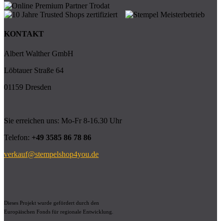
KONTAKT
Albert Walther GmbH
Löbtauer Straße 64
01159 Dresden
Sie erreichen uns: Mo-Fr 8-16.30 Uhr
Telefon:
+49 3585 86 78 86
verkauf@stempelshop4you.de
Dieses Projekt wurde gefördert durch den
Europäischen Fonds für regionale Entwicklung.