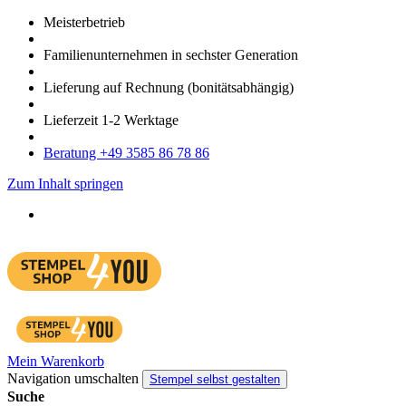
Meister­betrieb
Familien­unter­nehmen in sechster Gene­ration
Lieferung auf Rech­nung
(bonitätsabhängig)
Liefer­zeit
1-2
Werk­tage
Bera­tung +49 3585 86 78 86
Zum Inhalt springen
Mein Warenkorb
Navigation umschalten
Stempel selbst gestalten
Suche