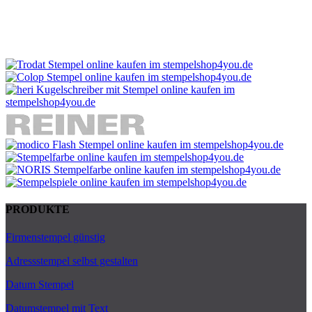
PRODUKTE
Firmenstempel günstig
Adressstempel selbst gestalten
Datum Stempel
Datumstempel mit Text