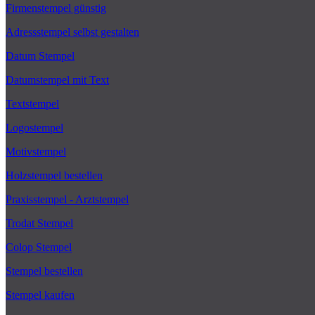
Firmenstempel günstig
Adressstempel selbst gestalten
Datum Stempel
Datumstempel mit Text
Textstempel
Logostempel
Motivstempel
Holzstempel bestellen
Praxisstempel - Arztstempel
Trodat Stempel
Colop Stempel
Stempel bestellen
Stempel kaufen