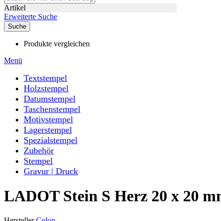
Artikel
Erweiterte Suche
Suche
Produkte vergleichen
Menü
Textstempel
Holzstempel
Datumstempel
Taschenstempel
Motivstempel
Lagerstempel
Spezialstempel
Zubehör
Stempel
Gravur | Druck
LADOT Stein S Herz 20 x 20 
Hersteller
Colop