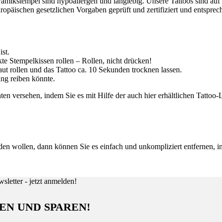
mikstempel sind hypoallergen und langlebig. Unsere Tattoos sind auf 
ropäischen gesetzlichen Vorgaben geprüft und zertifiziert und entsp
ist.
e Stempelkissen rollen – Rollen, nicht drücken!
ut rollen und das Tattoo ca. 10 Sekunden trocknen lassen.
ung reiben könnte.
n versehen, indem Sie es mit Hilfe der auch hier erhältlichen Tattoo-L
den wollen, dann können Sie es einfach und unkompliziert entfernen, 
EN UND SPAREN!