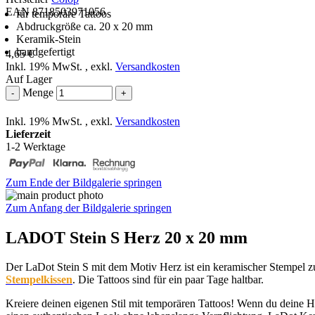
EAN 8718503971056
für temporäre Tattoos
Abdruckgröße ca. 20 x 20 mm
Keramik-Stein
handgefertigt
4,65 €
Inkl. 19% MwSt.
,
exkl.
Versandkosten
Auf Lager
Menge
-
+
Inkl. 19% MwSt.
,
exkl.
Versandkosten
Lieferzeit
1-2 Werktage
Zum Ende der Bildgalerie springen
Zum Anfang der Bildgalerie springen
LADOT Stein S Herz 20 x 20 mm
Der LaDot Stein S mit dem Motiv Herz ist ein keramischer Stempel z
Stempelkissen
. Die Tattoos sind für ein paar Tage haltbar.
Kreiere deinen eigenen Stil mit temporären Tattoos! Wenn du deine Hau