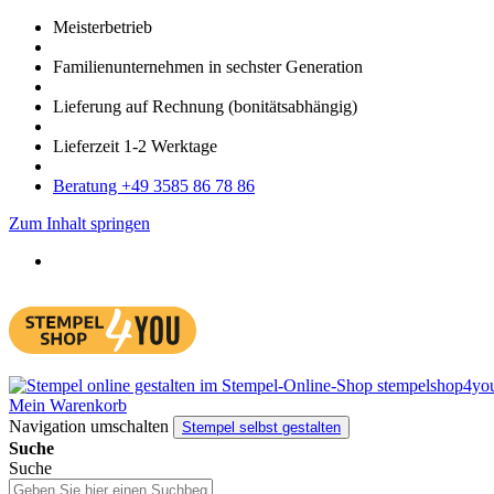
Meister­betrieb
Familien­unter­nehmen in sechster Gene­ration
Lieferung auf Rech­nung
(bonitätsabhängig)
Liefer­zeit
1-2
Werk­tage
Bera­tung +49 3585 86 78 86
Zum Inhalt springen
Mein Warenkorb
Navigation umschalten
Stempel selbst gestalten
Suche
Suche