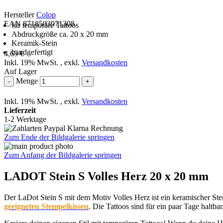
Hersteller
Colop
EAN 8718503971308
für temporäre Tattoos
Abdruckgröße ca. 20 x 20 mm
Keramik-Stein
handgefertigt
4,65 €
Inkl. 19% MwSt.
,
exkl.
Versandkosten
Auf Lager
Menge
-
+
Inkl. 19% MwSt.
,
exkl.
Versandkosten
Lieferzeit
1-2 Werktage
Zum Ende der Bildgalerie springen
Zum Anfang der Bildgalerie springen
LADOT Stein S Volles Herz 20 x 20 mm
Der LaDot Stein S mit dem Motiv Volles Herz ist ein keramischer Ste
geeigneten Stempelkissen
. Die Tattoos sind für ein paar Tage haltbar