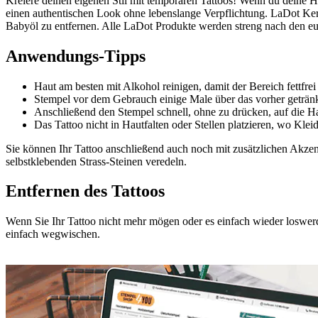
Kreiere deinen eigenen Stil mit temporären Tattoos! Wenn du deine Hau
einen authentischen Look ohne lebenslange Verpflichtung. LaDot Kera
Babyöl zu entfernen. Alle LaDot Produkte werden streng nach den eu
Anwendungs-Tipps
Haut am besten mit Alkohol reinigen, damit der Bereich fettfrei 
Stempel vor dem Gebrauch einige Male über das vorher getränkt
Anschließend den Stempel schnell, ohne zu drücken, auf die Ha
Das Tattoo nicht in Hautfalten oder Stellen platzieren, wo Klei
Sie können Ihr Tattoo anschließend auch noch mit zusätzlichen Akzente
selbstklebenden Strass-Steinen veredeln.
Entfernen des Tattoos
Wenn Sie Ihr Tattoo nicht mehr mögen oder es einfach wieder loswer
einfach wegwischen.