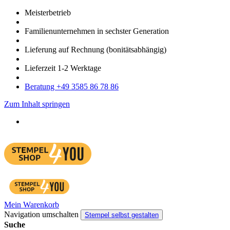
Meister­betrieb
Familien­unter­nehmen in sechster Gene­ration
Lieferung auf Rech­nung
(bonitätsabhängig)
Liefer­zeit
1-2
Werk­tage
Bera­tung +49 3585 86 78 86
Zum Inhalt springen
Mein Warenkorb
Navigation umschalten
Stempel selbst gestalten
Suche