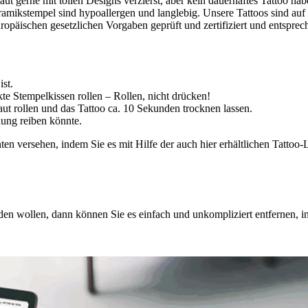
t gerne mit tollen Designs verzierst, aber kein dauerhaftes Tattoo hab
mikstempel sind hypoallergen und langlebig. Unsere Tattoos sind auf 
ropäischen gesetzlichen Vorgaben geprüft und zertifiziert und entsp
ist.
e Stempelkissen rollen – Rollen, nicht drücken!
ut rollen und das Tattoo ca. 10 Sekunden trocknen lassen.
dung reiben könnte.
n versehen, indem Sie es mit Hilfe der auch hier erhältlichen Tattoo-L
den wollen, dann können Sie es einfach und unkompliziert entfernen, 