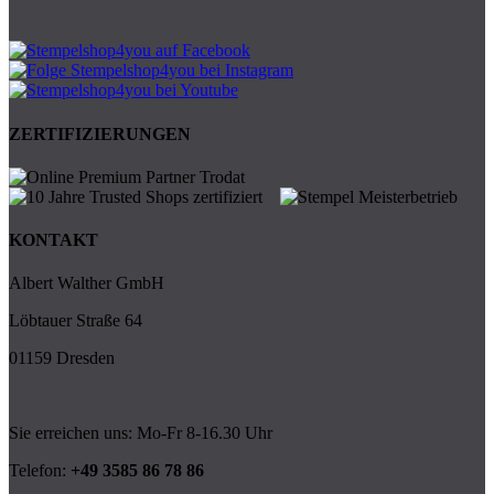
ZERTIFIZIERUNGEN
KONTAKT
Albert Walther GmbH
Löbtauer Straße 64
01159 Dresden
Sie erreichen uns: Mo-Fr 8-16.30 Uhr
Telefon:
+49 3585 86 78 86