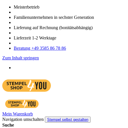
Meister­betrieb
Familien­unter­nehmen in sechster Gene­ration
Lieferung auf Rech­nung
(bonitätsabhängig)
Liefer­zeit
1-2
Werk­tage
Bera­tung +49 3585 86 78 86
Zum Inhalt springen
Mein Warenkorb
Navigation umschalten
Stempel selbst gestalten
Suche