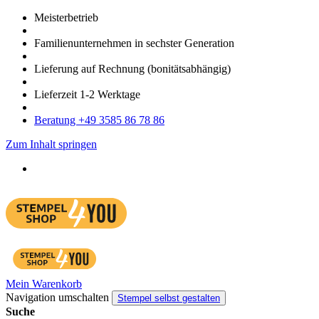
Meister­betrieb
Familien­unter­nehmen in sechster Gene­ration
Lieferung auf Rech­nung
(bonitätsabhängig)
Liefer­zeit
1-2
Werk­tage
Bera­tung +49 3585 86 78 86
Zum Inhalt springen
Mein Warenkorb
Navigation umschalten
Stempel selbst gestalten
Suche