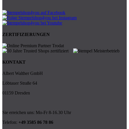
ZERTIFIZIERUNGEN
KONTAKT
Albert Walther GmbH
Löbtauer Straße 64
01159 Dresden
Sie erreichen uns: Mo-Fr 8-16.30 Uhr
Telefon:
+49 3585 86 78 86