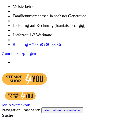
Meister­betrieb
Familien­unter­nehmen in sechster Gene­ration
Lieferung auf Rech­nung
(bonitätsabhängig)
Liefer­zeit
1-2
Werk­tage
Bera­tung +49 3585 86 78 86
Zum Inhalt springen
Mein Warenkorb
Navigation umschalten
Stempel selbst gestalten
Suche