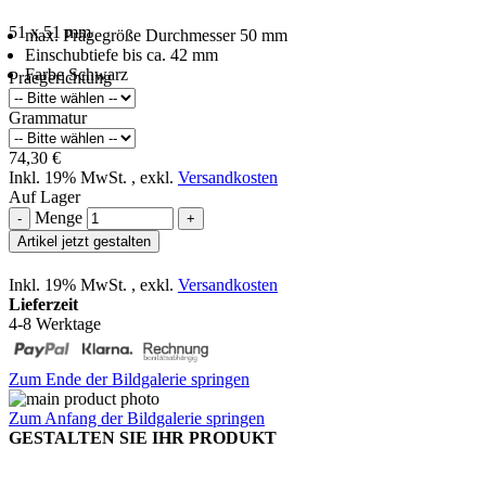
51 x 51 mm
max. Prägegröße Durchmesser 50 mm
Einschubtiefe bis ca. 42 mm
Farbe Schwarz
Praegerichtung
Grammatur
74,30 €
Inkl. 19% MwSt.
,
exkl.
Versandkosten
Auf Lager
Menge
-
+
Artikel jetzt gestalten
Inkl. 19% MwSt.
,
exkl.
Versandkosten
Lieferzeit
4-8 Werktage
Zum Ende der Bildgalerie springen
Zum Anfang der Bildgalerie springen
GESTALTEN SIE IHR PRODUKT