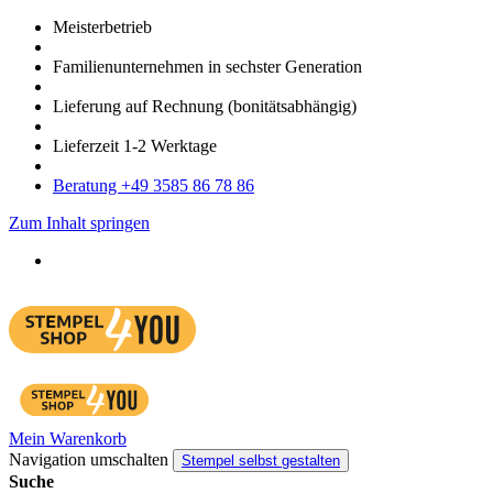
Meister­betrieb
Familien­unter­nehmen in sechster Gene­ration
Lieferung auf Rech­nung
(bonitätsabhängig)
Liefer­zeit
1-2
Werk­tage
Bera­tung +49 3585 86 78 86
Zum Inhalt springen
Mein Warenkorb
Navigation umschalten
Stempel selbst gestalten
Suche