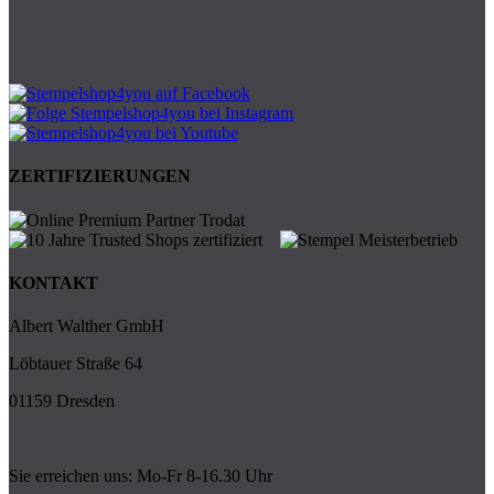
ZERTIFIZIERUNGEN
KONTAKT
Albert Walther GmbH
Löbtauer Straße 64
01159 Dresden
Sie erreichen uns: Mo-Fr 8-16.30 Uhr