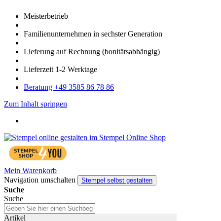
Meister­betrieb
Familien­unter­nehmen in sechster Gene­ration
Lieferung auf Rech­nung
(bonitätsabhängig)
Liefer­zeit
1-2
Werk­tage
Bera­tung +49 3585 86 78 86
Zum Inhalt springen
Mein Warenkorb
Navigation umschalten
Stempel selbst gestalten
Suche
Suche
Artikel