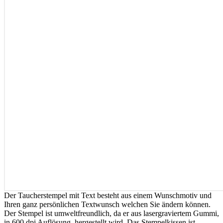
Der Taucherstempel mit Text besteht aus einem Wunschmotiv und
Ihren ganz persönlichen Textwunsch welchen Sie ändern können.
Der Stempel ist umweltfreundlich, da er aus lasergraviertem Gummi,
in 600 dpi Auflösung, hergestellt wird. Das Stempelkissen ist