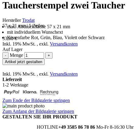
Taucherstempel zwei Taucher
Hersteller
Trodat
57 x 21 mm | 5 Zeilen
max. Abdruckfläche 57 x 21 mm
mit individuellem Wunschext
Kissenfarbe Rot, Grün, Blau, Violett oder Schwarz
33,00 €
Inkl. 19% MwSt.
,
exkl.
Versandkosten
Auf Lager
Menge
-
+
Artikel jetzt gestalten
Inkl. 19% MwSt.
,
exkl.
Versandkosten
Lieferzeit
1-2 Werktage
Zum Ende der Bildgalerie springen
Zum Anfang der Bildgalerie springen
GESTALTEN SIE IHR PRODUKT
HOTLINE
+49 3585 86 78 86
Mo-Fr 8-16:30 Uhr