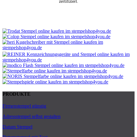
zertifiziert.
PRODUKTE
Firmenstempel günstig
Adressstempel selbst gestalten
Datum Stempel