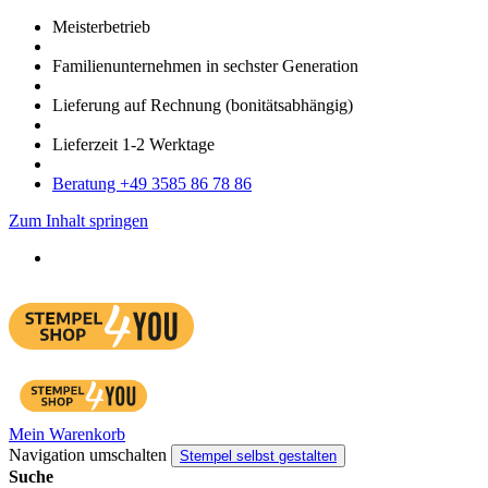
Meister­betrieb
Familien­unter­nehmen in sechster Gene­ration
Lieferung auf Rech­nung
(bonitätsabhängig)
Liefer­zeit
1-2
Werk­tage
Bera­tung +49 3585 86 78 86
Zum Inhalt springen
Mein Warenkorb
Navigation umschalten
Stempel selbst gestalten
Suche