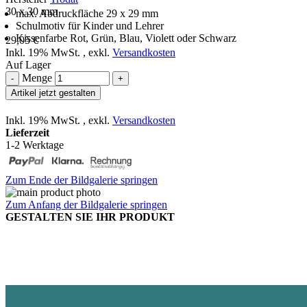
30 x 30 mm
max. Abdruckfläche 29 x 29 mm
Schulmotiv für Kinder und Lehrer
Kissenfarbe Rot, Grün, Blau, Violett oder Schwarz
29,05 €
Inkl. 19% MwSt.
,
exkl.
Versandkosten
Auf Lager
Menge
-
+
Artikel jetzt gestalten
Inkl. 19% MwSt.
,
exkl.
Versandkosten
Lieferzeit
1-2 Werktage
Zum Ende der Bildgalerie springen
Zum Anfang der Bildgalerie springen
GESTALTEN SIE IHR PRODUKT