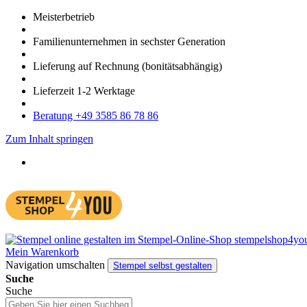
Meister­betrieb
Familien­unter­nehmen in sechster Gene­ration
Lieferung auf Rech­nung
(bonitätsabhängig)
Liefer­zeit
1-2
Werk­tage
Bera­tung +49 3585 86 78 86
Zum Inhalt springen
Mein Warenkorb
Navigation umschalten
Stempel selbst gestalten
Suche
Suche