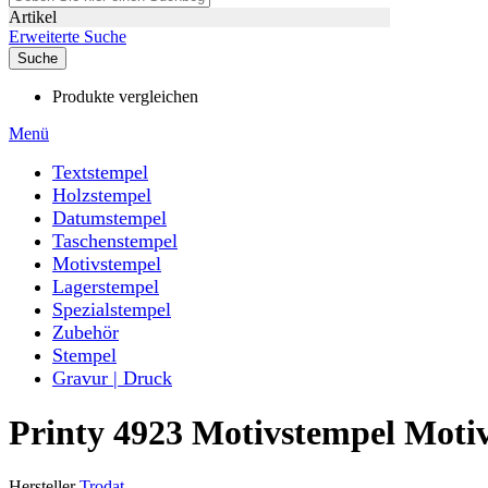
Artikel
Erweiterte Suche
Suche
Produkte vergleichen
Menü
Textstempel
Holzstempel
Datumstempel
Taschenstempel
Motivstempel
Lagerstempel
Spezialstempel
Zubehör
Stempel
Gravur | Druck
Printy 4923 Motivstempel Moti
Hersteller
Trodat