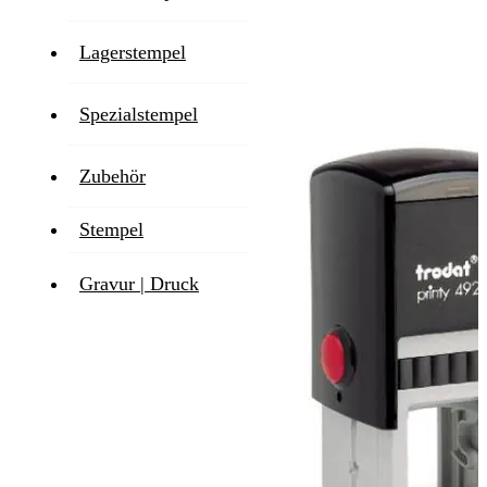
Lieferzeit
1-2 Werktage
Lagerstempel
Zum Ende der Bildgalerie springen
Spezialstempel
Zubehör
Stempel
Gravur | Druck