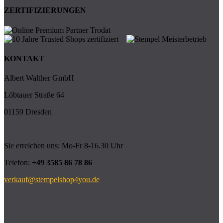
ZERTIFIZIERUNGEN
KONTAKT
Albert Walther GmbH
Löbtauer Straße 64
01159 Dresden
Sie erreichen uns: Mo-Fr 8-16.30 Uhr
Telefon:
+49 3585 86 78 86
verkauf@stempelshop4you.de