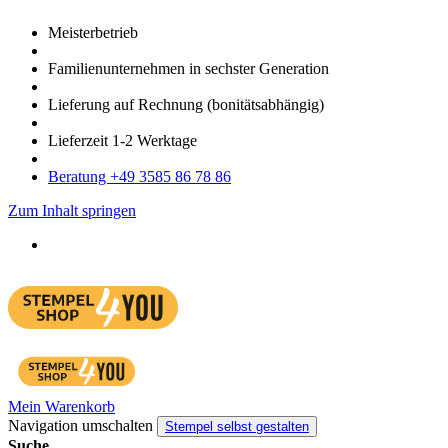
Meister­betrieb
Familien­unter­nehmen in sechster Gene­ration
Lieferung auf Rech­nung
(bonitätsabhängig)
Liefer­zeit
1-2
Werk­tage
Bera­tung +49 3585 86 78 86
Zum Inhalt springen
Mein Warenkorb
Navigation umschalten
Stempel selbst gestalten
Suche