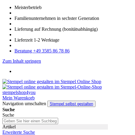
Meister­betrieb
Familien­unter­nehmen in sechster Gene­ration
Lieferung auf Rech­nung
(bonitätsabhängig)
Liefer­zeit
1-2
Werk­tage
Bera­tung +49 3585 86 78 86
Zum Inhalt springen
Mein Warenkorb
Navigation umschalten
Stempel selbst gestalten
Suche
Suche
Artikel
Erweiterte Suche