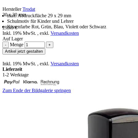
Hersteller
Trodat
30 x 30 mm
max. Abdruckfläche 29 x 29 mm
Schulmotiv für Kinder und Lehrer
Kissenfarbe Rot, Grün, Blau, Violett oder Schwarz
29,05 €
Inkl. 19% MwSt.
,
exkl.
Versandkosten
Auf Lager
Menge
-
+
Artikel jetzt gestalten
Inkl. 19% MwSt.
,
exkl.
Versandkosten
Lieferzeit
1-2 Werktage
Zum Ende der Bildgalerie springen