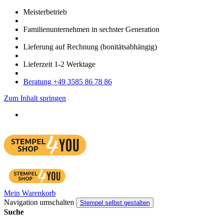
Meister­betrieb
Familien­unter­nehmen in sechster Gene­ration
Lieferung auf Rech­nung
(bonitätsabhängig)
Liefer­zeit
1-2
Werk­tage
Bera­tung +49 3585 86 78 86
Zum Inhalt springen
Mein Warenkorb
Navigation umschalten
Stempel selbst gestalten
Suche