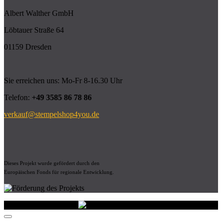
Albert Walther GmbH
Löbtauer Straße 64
01159 Dresden
Sie erreichen uns: Mo-Fr 8-16.30 Uhr
Telefon:
+49 3585 86 78 86
verkauf@stempelshop4you.de
Dieses Projekt wurde gefördert durch den
Europäischen Fonds für regionale Entwicklung.