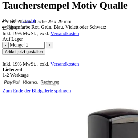
Taucherstempel Motiv Qualle
Hersteller
Trodat
max. Abdruckfläche 29 x 29 mm
Kissenfarbe Rot, Grün, Blau, Violett oder Schwarz
29,05 €
Inkl. 19% MwSt.
,
exkl.
Versandkosten
Auf Lager
Menge
-
+
Artikel jetzt gestalten
Inkl. 19% MwSt.
,
exkl.
Versandkosten
Lieferzeit
1-2 Werktage
Zum Ende der Bildgalerie springen