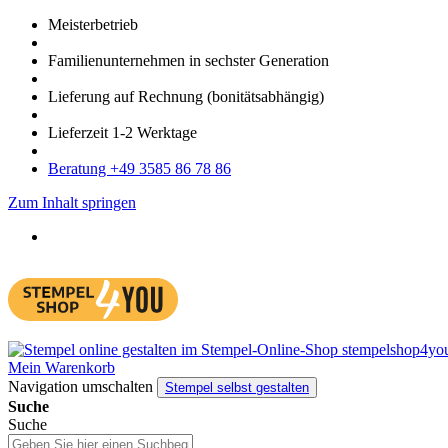
Meister­betrieb
Familien­unter­nehmen in sechster Gene­ration
Lieferung auf Rech­nung
(bonitätsabhängig)
Liefer­zeit
1-2
Werk­tage
Bera­tung +49 3585 86 78 86
Zum Inhalt springen
Mein Warenkorb
Navigation umschalten
Stempel selbst gestalten
Suche
Suche