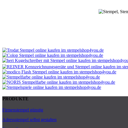
PRODUKTE
Firmenstempel günstig
Adressstempel selbst gestalten