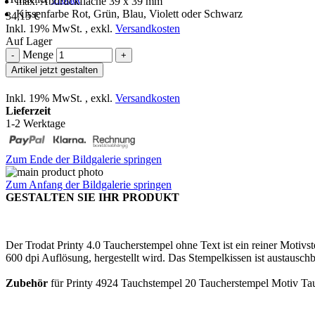
max. Abdruckfläche 39 x 39 mm
Kissenfarbe Rot, Grün, Blau, Violett oder Schwarz
34,15 €
Inkl. 19% MwSt.
,
exkl.
Versandkosten
Auf Lager
Menge
-
+
Artikel jetzt gestalten
Inkl. 19% MwSt.
,
exkl.
Versandkosten
Lieferzeit
1-2 Werktage
Zum Ende der Bildgalerie springen
Zum Anfang der Bildgalerie springen
GESTALTEN SIE IHR PRODUKT
Der Trodat Printy 4.0 Taucherstempel ohne Text ist ein reiner Motiv
600 dpi Auflösung, hergestellt wird. Das Stempelkissen ist austauschb
Zubehör
für Printy 4924 Tauchstempel 20 Taucherstempel Motiv Tauc