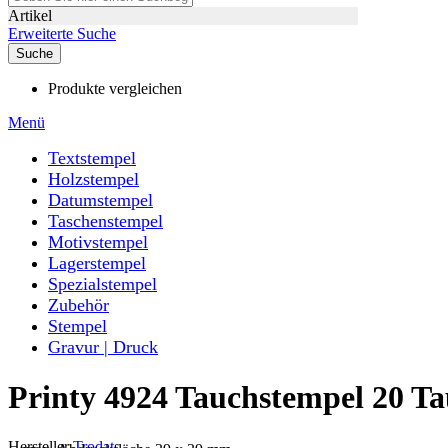
Artikel
Erweiterte Suche
Suche
Produkte vergleichen
Menü
Textstempel
Holzstempel
Datumstempel
Taschenstempel
Motivstempel
Lagerstempel
Spezialstempel
Zubehör
Stempel
Gravur | Druck
Printy 4924 Tauchstempel 20 T
Hersteller
Trodat