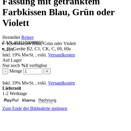
Fassung mit getränktem
Farbkissen Blau, Grün oder
Violett
Hersteller
Reiner
EAN 4011170008860
Kissenfarben Blau, Grün oder Violett
für Geräte B2, C1, CK, C, 69, 69a
9,45 €
Inkl. 19% MwSt.
,
exkl.
Versandkosten
Auf Lager
Nur noch
%1
verfügbar
Menge
-
+
Inkl. 19% MwSt.
,
exkl.
Versandkosten
Lieferzeit
1-2 Werktage
Zum Ende der Bildgalerie springen