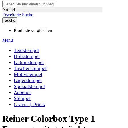
Artikel
Erweiterte Suche
Suche
Produkte vergleichen
Menü
Textstempel
Holzstempel
Datumstempel
Taschenstempel
Motivstempel
Lagerstempel
Spezialstempel
Zubehör
Stempel
Gravur | Druck
Reiner Colorbox Type 1