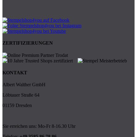
ZERTIFIZIERUNGEN
KONTAKT
Albert Walther GmbH
Löbtauer Straße 64
01159 Dresden
Sie erreichen uns: Mo-Fr 8-16.30 Uhr
Telefon:
+49 3585 86 78 86