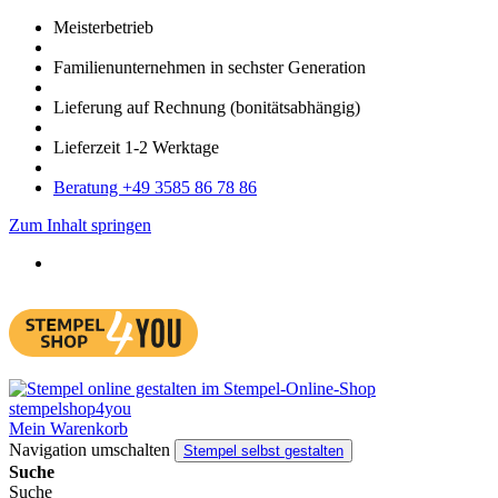
Meister­betrieb
Familien­unter­nehmen in sechster Gene­ration
Lieferung auf Rech­nung
(bonitätsabhängig)
Liefer­zeit
1-2
Werk­tage
Bera­tung +49 3585 86 78 86
Zum Inhalt springen
Mein Warenkorb
Navigation umschalten
Stempel selbst gestalten
Suche
Suche