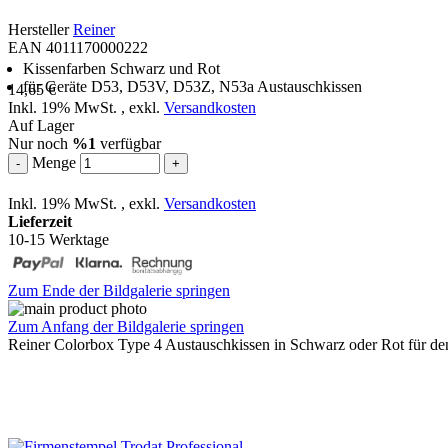
Hersteller
Reiner
EAN 4011170000222
Kissenfarben Schwarz und Rot
für Geräte D53, D53V, D53Z, N53a Austauschkissen
14,65 €
Inkl. 19% MwSt.
,
exkl.
Versandkosten
Auf Lager
Nur noch
%1
verfügbar
Menge
-
+
Inkl. 19% MwSt.
,
exkl.
Versandkosten
Lieferzeit
10-15 Werktage
Zum Ende der Bildgalerie springen
Zum Anfang der Bildgalerie springen
Reiner Colorbox Type 4 Austauschkissen in Schwarz oder Rot für 