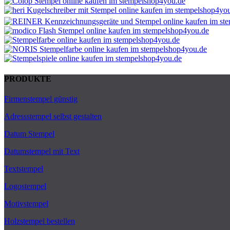
PRODUKTE
Firmenstempel günstig
Adressstempel selbst gestalten
Datum Stempel
Datumstempel mit Text
Textstempel
Logostempel
Motivstempel
Holzstempel bestellen