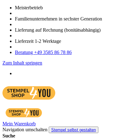
Meister­betrieb
Familien­unter­nehmen in sechster Gene­ration
Lieferung auf Rech­nung
(bonitätsabhängig)
Liefer­zeit
1-2
Werk­tage
Bera­tung +49 3585 86 78 86
Zum Inhalt springen
Mein Warenkorb
Navigation umschalten
Stempel selbst gestalten
Suche