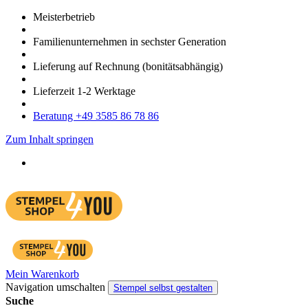
Meister­betrieb
Familien­unter­nehmen in sechster Gene­ration
Lieferung auf Rech­nung
(bonitätsabhängig)
Liefer­zeit
1-2
Werk­tage
Bera­tung +49 3585 86 78 86
Zum Inhalt springen
Mein Warenkorb
Navigation umschalten
Stempel selbst gestalten
Suche