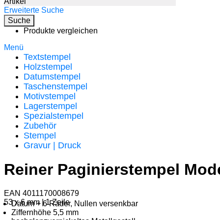
Artikel
Erweiterte Suche
Suche
Produkte vergleichen
Menü
Textstempel
Holzstempel
Datumstempel
Taschenstempel
Motivstempel
Lagerstempel
Spezialstempel
Zubehör
Stempel
Gravur | Druck
Reiner Paginierstempel Mode
EAN 4011170008679
53 x 6 mm | 1 Zeile
Datum + 6 Räder, Nullen versenkbar
Ziffernhöhe 5,5 mm