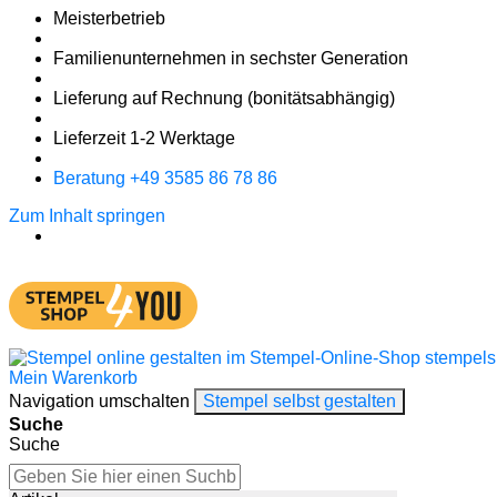
Meister­betrieb
Familien­unter­nehmen in sechster Gene­ration
Lieferung auf Rech­nung
(bonitätsabhängig)
Liefer­zeit
1-2
Werk­tage
Bera­tung +49 3585 86 78 86
Zum Inhalt springen
Mein Warenkorb
Navigation umschalten
Stempel selbst gestalten
Suche
Suche