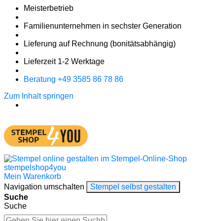
Meister­betrieb
Familien­unter­nehmen in sechster Gene­ration
Lieferung auf Rech­nung
(bonitätsabhängig)
Liefer­zeit
1-2
Werk­tage
Bera­tung +49 3585 86 78 86
Zum Inhalt springen
Mein Warenkorb
Navigation umschalten
Stempel selbst gestalten
Suche
Suche