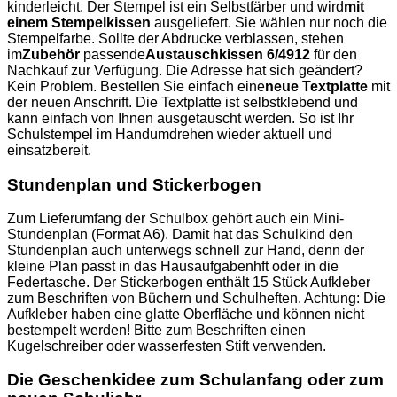
kinderleicht. Der Stempel ist ein Selbstfärber und wird
mit
einem Stempelkissen
ausgeliefert. Sie wählen nur noch die
Stempelfarbe. Sollte der Abdrucke verblassen, stehen
im
Zubehör
passende
Austauschkissen 6/4912
für den
Nachkauf zur Verfügung. Die Adresse hat sich geändert?
Kein Problem. Bestellen Sie einfach eine
neue Textplatte
mit
der neuen Anschrift. Die Textplatte ist selbstklebend und
kann einfach von Ihnen ausgetauscht werden. So ist Ihr
Schulstempel im Handumdrehen wieder aktuell und
einsatzbereit.
Stundenplan und Stickerbogen
Zum Lieferumfang der Schulbox gehört auch ein Mini-
Stundenplan (Format A6). Damit hat das Schulkind den
Stundenplan auch unterwegs schnell zur Hand, denn der
kleine Plan passt in das Hausaufgabenhft oder in die
Federtasche. Der Stickerbogen enthält 15 Stück Aufkleber
zum Beschriften von Büchern und Schulheften. Achtung: Die
Aufkleber haben eine glatte Oberfläche und können nicht
bestempelt werden! Bitte zum Beschriften einen
Kugelschreiber oder wasserfesten Stift verwenden.
Die Geschenkidee zum Schulanfang oder zum