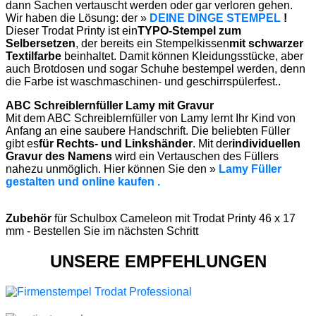
dann Sachen vertauscht werden oder gar verloren gehen.
Wir haben die Lösung: der »
DEINE DINGE STEMPEL
!
Dieser Trodat Printy ist ein
TYPO-Stempel zum
Selbersetzen
, der bereits ein Stempelkissen
mit schwarzer
Textilfarbe
beinhaltet. Damit können Kleidungsstücke, aber
auch Brotdosen und sogar Schuhe bestempel werden, denn
die Farbe ist waschmaschinen- und geschirrspülerfest..
ABC Schreiblernfüller Lamy mit Gravur
Mit dem ABC Schreiblernfüller von Lamy lernt Ihr Kind von
Anfang an eine saubere Handschrift. Die beliebten Füller
gibt es
für Rechts- und Linkshänder
. Mit der
individuellen
Gravur des Namens
wird ein Vertauschen des Füllers
nahezu unmöglich. Hier können Sie den »
Lamy Füller
gestalten und online kaufen .
Zubehör
für Schulbox Cameleon mit Trodat Printy 46 x 17
mm - Bestellen Sie im nächsten Schritt
UNSERE EMPFEHLUNGEN