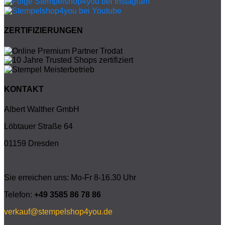
ZERTIFIZIERUNGEN
KONTAKT
Albert Walther GmbH
Löbtauer Straße 64
01159 Dresden
Sie erreichen uns: Mo-Fr 8-16.30 Uhr
Telefon:
+49 3585 86 78 86
verkauf@stempelshop4you.de