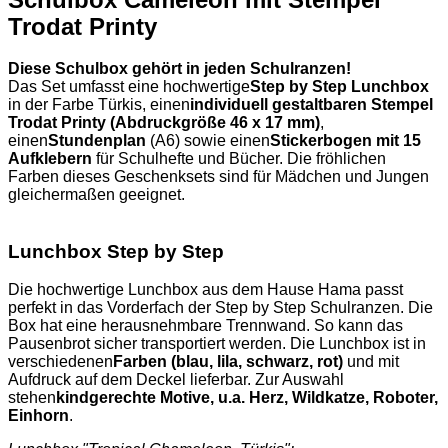
Trodat Printy
Diese Schulbox gehört in jeden Schulranzen!
Das Set umfasst eine hochwertige
Step by Step Lunchbox
in der Farbe Türkis, einen
individuell gestaltbaren Stempel
Trodat Printy (Abdruckgröße 46 x 17 mm)
,
einen
Stundenplan
(A6) sowie einen
Stickerbogen mit 15
Aufklebern
für Schulhefte und Bücher. Die fröhlichen
Farben dieses Geschenksets sind für Mädchen und Jungen
gleichermaßen geeignet.
Lunchbox Step by Step
Die hochwertige Lunchbox aus dem Hause Hama passt
perfekt in das Vorderfach der Step by Step Schulranzen. Die
Box hat eine herausnehmbare Trennwand. So kann das
Pausenbrot sicher transportiert werden. Die Lunchbox ist in
verschiedenen
Farben (blau, lila, schwarz, rot)
und mit
Aufdruck auf dem Deckel lieferbar. Zur Auswahl
stehen
kindgerechte Motive, u.a. Herz, Wildkatze, Roboter,
Einhorn
.