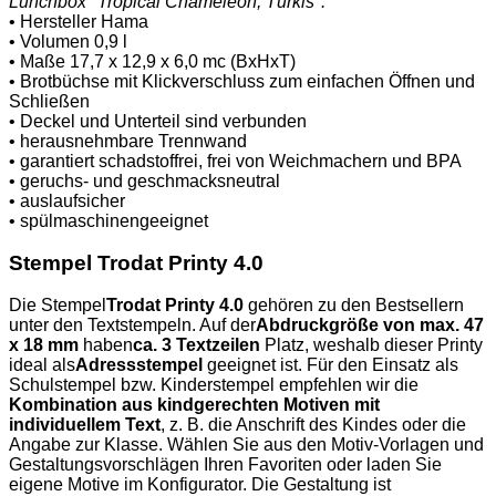
Lunchbox "Tropical Chameleon, Türkis":
• Hersteller Hama
• Volumen 0,9 l
• Maße 17,7 x 12,9 x 6,0 mc (BxHxT)
• Brotbüchse mit Klickverschluss zum einfachen Öffnen und
Schließen
• Deckel und Unterteil sind verbunden
• herausnehmbare Trennwand
• garantiert schadstoffrei, frei von Weichmachern und BPA
• geruchs- und geschmacksneutral
• auslaufsicher
• spülmaschinengeeignet
Stempel Trodat Printy 4.0
Die Stempel
Trodat Printy 4.0
gehören zu den Bestsellern
unter den Textstempeln. Auf der
Abdruckgröße von max. 47
x 18 mm
haben
ca. 3 Textzeilen
Platz, weshalb dieser Printy
ideal als
Adressstempel
geeignet ist. Für den Einsatz als
Schulstempel bzw. Kinderstempel empfehlen wir die
Kombination aus kindgerechten Motiven mit
individuellem Text
, z. B. die Anschrift des Kindes oder die
Angabe zur Klasse. Wählen Sie aus den Motiv-Vorlagen und
Gestaltungsvorschlägen Ihren Favoriten oder laden Sie
eigene Motive im Konfigurator. Die Gestaltung ist