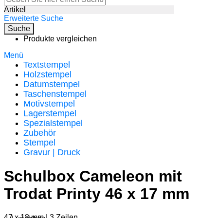
Artikel
Erweiterte Suche
Suche
Produkte vergleichen
Menü
Textstempel
Holzstempel
Datumstempel
Taschenstempel
Motivstempel
Lagerstempel
Spezialstempel
Zubehör
Stempel
Gravur | Druck
Schulbox Cameleon mit
Trodat Printy 46 x 17 mm
47 x 18 mm | 3 Zeilen