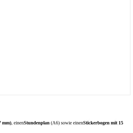
17 mm)
, einen
Stundenplan
(A6) sowie einen
Stickerbogen mit 15