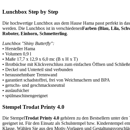
Lunchbox Step by Step
Die hochwertige Lunchbox aus dem Hause Hama passt perfekt in das 
werden. Die Lunchbox ist in verschiedenen
Farben (Blau, Lila, Sch
Roboter, Einhorn, Schmetterling
.
Lunchbox "Shiny Butterfly":
• Hersteller Hama
• Volumen 0,9 l
• Maße 17,7 x 12,9 x 6,0 mc (B x H x T)
• Brotbüchse mit Klickverschluss zum einfachen Öffnen und Schließ
• Deckel und Unterteil sind verbunden
• herausnehmbare Trennwand
• garantiert schadstoffrei, frei von Weichmachern und BPA
• geruchs- und geschmacksneutral
• auslaufsicher
• spülmaschinengeeignet
Stempel Trodat Printy 4.0
Die Stempel
Trodat Printy 4.0
gehören zu den Bestsellern unter den 
geeignet ist. Für den Einsatz als Schulstempel bzw. Kinderstempel em
Klasse. Wählen Sie aus den Motiv-Vorlagen und Gestaltungsvorschlägen