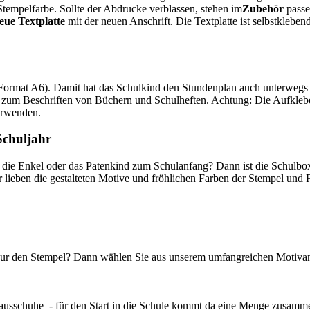
Stempelfarbe. Sollte der Abdrucke verblassen, stehen im
Zubehör
pass
eue Textplatte
mit der neuen Anschrift. Die Textplatte ist selbstklebe
ormat A6). Damit hat das Schulkind den Stundenplan auch unterwegs sc
er zum Beschriften von Büchern und Schulheften. Achtung: Die Aufkleb
verwenden.
Schuljahr
, die Enkel oder das Patenkind zum Schulanfang? Dann ist die Schulbo
er lieben die gestalteten Motive und fröhlichen Farben der Stempel und
en nur den Stempel? Dann wählen Sie aus unserem umfangreichen Motiv
 Hausschuhe - für den Start in die Schule kommt da eine Menge zusamm