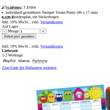
47 x 18 mm | 3 Zeilen
Lunchbox
individuell gestaltbarer Stempel Trodat Printy (46 x 17 mm)
ein Stundenplan, ein Stickerbogen
44,25 €
Inkl. 19% MwSt.
,
exkl.
Versandkosten
Auf Lager
Menge
-
+
Artikel jetzt gestalten
Inkl. 19% MwSt.
,
exkl.
Versandkosten
Lieferzeit
1-2 Werktage
Zum Ende der Bildgalerie springen