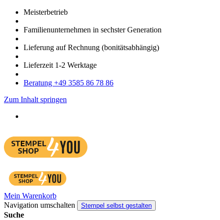
Meister­betrieb
Familien­unter­nehmen in sechster Gene­ration
Lieferung auf Rech­nung
(bonitätsabhängig)
Liefer­zeit
1-2
Werk­tage
Bera­tung +49 3585 86 78 86
Zum Inhalt springen
Mein Warenkorb
Navigation umschalten
Stempel selbst gestalten
Suche