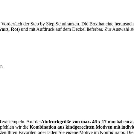
Vorderfach der Step by Step Schulranzen. Die Box hat eine herausnehm
warz, Rot)
und mit Aufdruck auf dem Deckel lieferbar. Zur Auswahl s
en
Textstempeln. Auf der
Abdruckgröße von max. 46 x 17 mm
haben
ca.
pfehlen wir die
Kombination aus kindgerechten Motiven mit indivi
 Ihren Favoriten oder laden Sie eigene Motive im Konfigurator. Die Ge