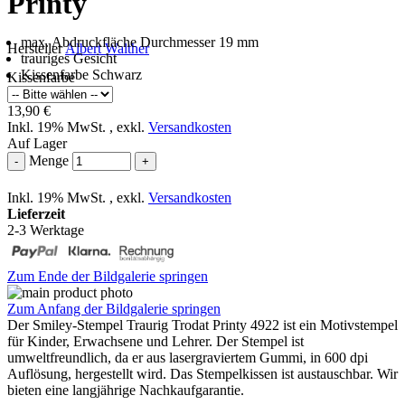
Printy
max. Abdruckfläche Durchmesser 19 mm
Hersteller
Albert Walther
trauriges Gesicht
Kissenfarbe Schwarz
Kissenfarbe
13,90 €
Inkl. 19% MwSt.
,
exkl.
Versandkosten
Auf Lager
Menge
-
+
Inkl. 19% MwSt.
,
exkl.
Versandkosten
Lieferzeit
2-3 Werktage
Zum Ende der Bildgalerie springen
Zum Anfang der Bildgalerie springen
Der Smiley-Stempel Traurig Trodat Printy 4922 ist ein Motivstempel
für Kinder, Erwachsene und Lehrer. Der Stempel ist
umweltfreundlich, da er aus lasergraviertem Gummi, in 600 dpi
Auflösung, hergestellt wird. Das Stempelkissen ist austauschbar. Wir
bieten eine langjährige Nachkaufgarantie.