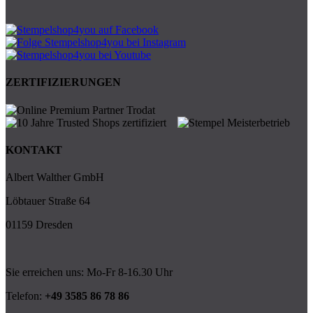
ZERTIFIZIERUNGEN
KONTAKT
Albert Walther GmbH
Löbtauer Straße 64
01159 Dresden
Sie erreichen uns: Mo-Fr 8-16.30 Uhr
Telefon:
+49 3585 86 78 86