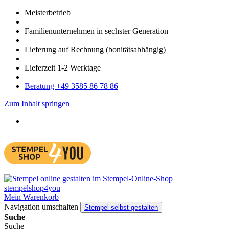
Meister­betrieb
Familien­unter­nehmen in sechster Gene­ration
Lieferung auf Rech­nung
(bonitätsabhängig)
Liefer­zeit
1-2
Werk­tage
Bera­tung +49 3585 86 78 86
Zum Inhalt springen
Mein Warenkorb
Navigation umschalten
Stempel selbst gestalten
Suche
Suche