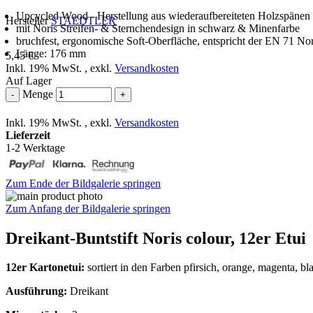
Upcycled Wood - Herstellung aus wiederaufbereiteten Holzspänen
Hersteller
STAEDTLER
mit Noris Streifen- & Sternchendesign in schwarz & Minenfarbe
bruchfest, ergonomische Soft-Oberfläche, entspricht der EN 71 N
Länge: 176 mm
5,45 €
Inkl. 19% MwSt.
,
exkl.
Versandkosten
Auf Lager
Menge
-
+
Inkl. 19% MwSt.
,
exkl.
Versandkosten
Lieferzeit
1-2 Werktage
Zum Ende der Bildgalerie springen
Zum Anfang der Bildgalerie springen
Dreikant-Buntstift Noris colour, 12er Etui
12er Kartonetui:
sortiert in den Farben pfirsich, orange, magenta, bla
Ausführung:
Dreikant