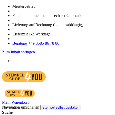
Meister­betrieb
Familien­unter­nehmen in sechster Gene­ration
Lieferung auf Rech­nung
(bonitätsabhängig)
Liefer­zeit
1-2
Werk­tage
Bera­tung +49 3585 86 78 86
Zum Inhalt springen
Mein Warenkorb
Navigation umschalten
Stempel selbst gestalten
Suche