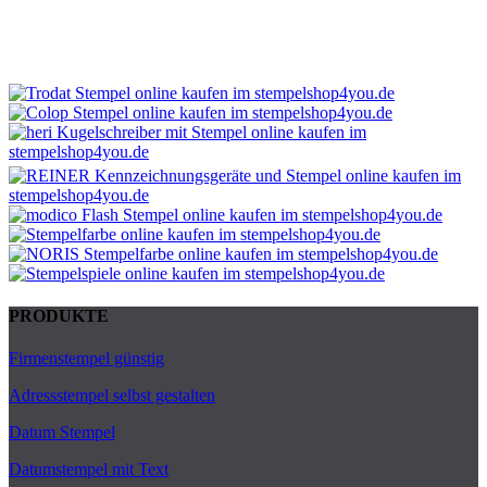
PRODUKTE
Firmenstempel günstig
Adressstempel selbst gestalten
Datum Stempel
Datumstempel mit Text