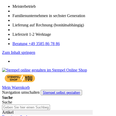
Meister­betrieb
Familien­unter­nehmen in sechster Gene­ration
Lieferung auf Rech­nung
(bonitätsabhängig)
Liefer­zeit
1-2
Werk­tage
Bera­tung +49 3585 86 78 86
Zum Inhalt springen
Mein Warenkorb
Navigation umschalten
Stempel selbst gestalten
Suche
Suche
Artikel