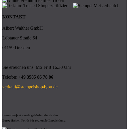
KONTAKT
Albert Walther GmbH
Löbtauer Straße 64
01159 Dresden
Sie erreichen uns: Mo-Fr 8-16.30 Uhr
Telefon:
+49 3585 86 78 86
verkauf@stempelshop4you.de
Dieses Projekt wurde gefördert durch den
Europäischen Fonds für regionale Entwicklung.