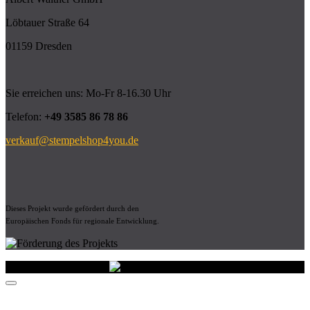
Löbtauer Straße 64
01159 Dresden
Sie erreichen uns: Mo-Fr 8-16.30 Uhr
Telefon:
+49 3585 86 78 86
verkauf@stempelshop4you.de
Dieses Projekt wurde gefördert durch den
Europäischen Fonds für regionale Entwicklung.