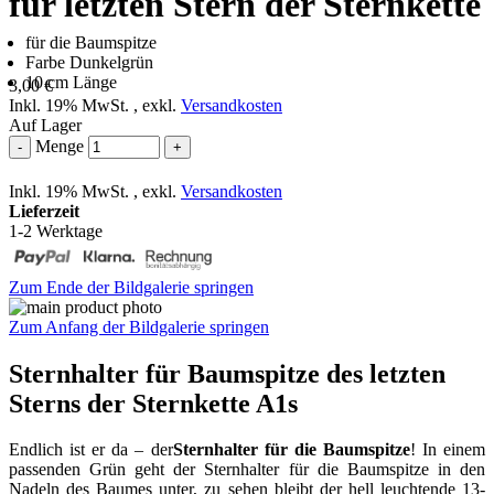
für letzten Stern der Sternkette
für die Baumspitze
Farbe Dunkelgrün
10 cm Länge
3,00 €
Inkl. 19% MwSt.
,
exkl.
Versandkosten
Auf Lager
Menge
-
+
Inkl. 19% MwSt.
,
exkl.
Versandkosten
Lieferzeit
1-2 Werktage
Zum Ende der Bildgalerie springen
Zum Anfang der Bildgalerie springen
Sternhalter für Baumspitze des letzten
Sterns der Sternkette A1s
Endlich ist er da – der
Sternhalter für die Baumspitze
! In einem
passenden Grün geht der Sternhalter für die Baumspitze in den
Nadeln des Baumes unter, zu sehen bleibt der hell leuchtende 13-