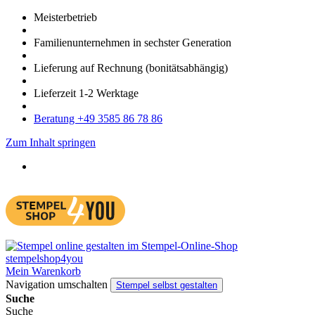
Meister­betrieb
Familien­unter­nehmen in sechster Gene­ration
Lieferung auf Rech­nung
(bonitätsabhängig)
Liefer­zeit
1-2
Werk­tage
Bera­tung +49 3585 86 78 86
Zum Inhalt springen
Mein Warenkorb
Navigation umschalten
Stempel selbst gestalten
Suche
Suche