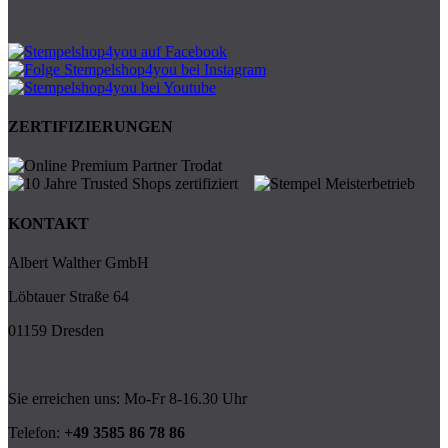
ZERTIFIZIERUNGEN
KONTAKT
Albert Walther GmbH
Löbtauer Straße 64
01159 Dresden
Sie erreichen uns: Mo-Fr 8-16.30 Uhr
Telefon:
+49 3585 86 78 86