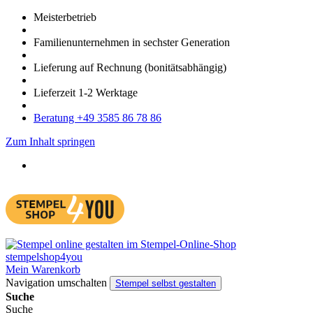
Meister­betrieb
Familien­unter­nehmen in sechster Gene­ration
Lieferung auf Rech­nung
(bonitätsabhängig)
Liefer­zeit
1-2
Werk­tage
Bera­tung +49 3585 86 78 86
Zum Inhalt springen
Mein Warenkorb
Navigation umschalten
Stempel selbst gestalten
Suche
Suche