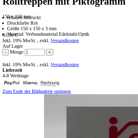
Rolltreppen mit Piktogramm
150 x 150 mm
erhaben bedruckt
Druckfarbe Rot
Größe 150 x 150 x 3 mm
Material: Verbundmaterial Edelstahl-Optik
41,60 €
Inkl. 19% MwSt.
,
exkl.
Versandkosten
Auf Lager
Menge
-
+
Inkl. 19% MwSt.
,
exkl.
Versandkosten
Lieferzeit
4-8 Werktage
Zum Ende der Bildgalerie springen