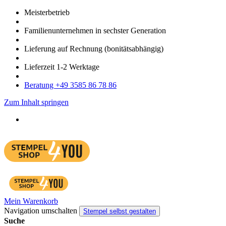
Meister­betrieb
Familien­unter­nehmen in sechster Gene­ration
Lieferung auf Rech­nung
(bonitätsabhängig)
Liefer­zeit
1-2
Werk­tage
Bera­tung +49 3585 86 78 86
Zum Inhalt springen
Mein Warenkorb
Navigation umschalten
Stempel selbst gestalten
Suche