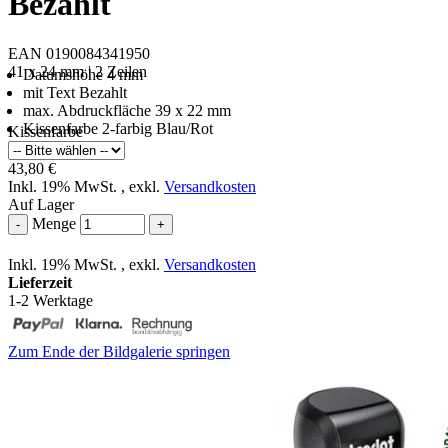
Bezahlt
EAN 0190084341950
41 x 24 mm | 2 Zeilen
Datumshöhe 4 mm
mit Text Bezahlt
max. Abdruckfläche 39 x 22 mm
Kissenfarbe 2-farbig Blau/Rot
Kissenfarbe
43,80 €
Inkl. 19% MwSt.
,
exkl.
Versandkosten
Auf Lager
Menge
-
+
Inkl. 19% MwSt.
,
exkl.
Versandkosten
Lieferzeit
1-2 Werktage
Zum Ende der Bildgalerie springen