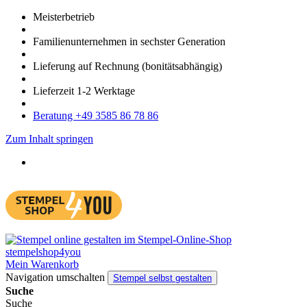
Meister­betrieb
Familien­unter­nehmen in sechster Gene­ration
Lieferung auf Rech­nung
(bonitätsabhängig)
Liefer­zeit
1-2
Werk­tage
Bera­tung +49 3585 86 78 86
Zum Inhalt springen
Mein Warenkorb
Navigation umschalten
Stempel selbst gestalten
Suche
Suche