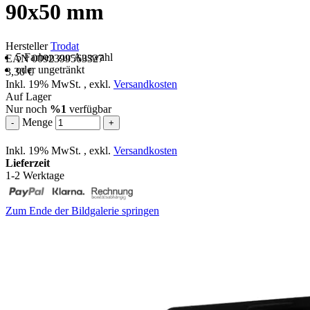
90x50 mm
Hersteller
Trodat
5 Farben zur Auswahl
EAN 0092399563327
oder ungetränkt
3,30 €
Inkl. 19% MwSt.
,
exkl.
Versandkosten
Auf Lager
Nur noch
%1
verfügbar
Menge
-
+
Inkl. 19% MwSt.
,
exkl.
Versandkosten
Lieferzeit
1-2 Werktage
Zum Ende der Bildgalerie springen