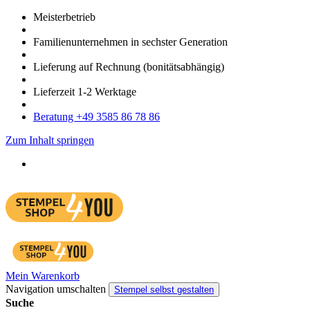
Meister­betrieb
Familien­unter­nehmen in sechster Gene­ration
Lieferung auf Rech­nung
(bonitätsabhängig)
Liefer­zeit
1-2
Werk­tage
Bera­tung +49 3585 86 78 86
Zum Inhalt springen
Mein Warenkorb
Navigation umschalten
Stempel selbst gestalten
Suche