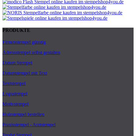
PRODUKTE
Firmenstempel günstig
Adressstempel selbst gestalten
Datum Stempel
Datumstempel mit Text
Textstempel
Logostempel
Motivstempel
Holzstempel bestellen
Praxisstempel - Arztstempel
Trodat Stempel