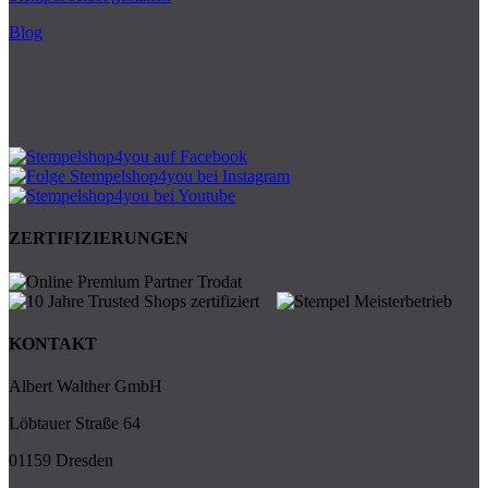
Blog
ZERTIFIZIERUNGEN
KONTAKT
Albert Walther GmbH
Löbtauer Straße 64
01159 Dresden